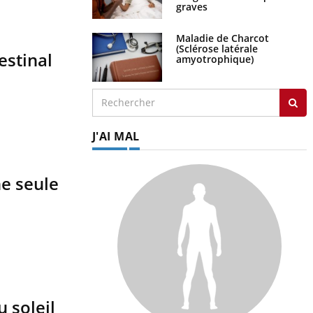
graves
Maladie de Charcot
(Sclérose latérale
estinal
amyotrophique)
J'AI MAL
ne seule
 soleil