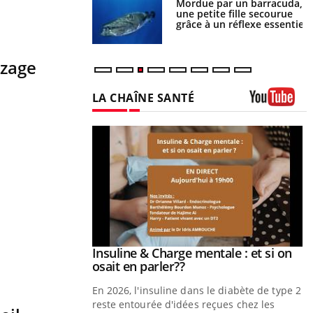
e et chaleur : ce
Mordue par un barracuda,
la science
une petite fille secourue
grâce à un réflexe essentiel
nzage
LA CHAÎNE SANTÉ
Youtube
prendre pour
Insuline & Charge mentale : et si on
Youtube
Youtube
osait en parler??
illard mental ou
En 2026, l'insuline dans le diabète de type 2
tômes de la
reste entourée d'idées reçues chez les