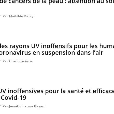
 de cancers de la peau : attention au sol
a maladie d'un proche c'est montrer ...
carence en fer sont multip
...
Par Mathilde Debry
des rayons UV inoffensifs pour les hum
coronavirus en suspension dans l’air
Par Charlotte Arce
V inoffensives pour la santé et efficac
 Covid-19
Par Jean-Guillaume Bayard