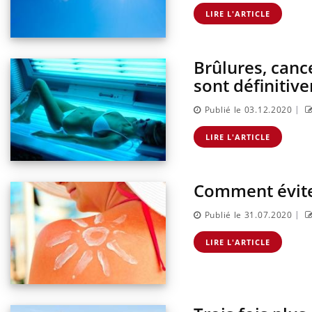
LIRE L'ARTICLE
Brûlures, canc
sont définitiv
|
Publié le 03.12.2020
LIRE L'ARTICLE
Comment éviter
|
Publié le 31.07.2020
LIRE L'ARTICLE
Eczé
Yout
expl
Il y 
d'aut