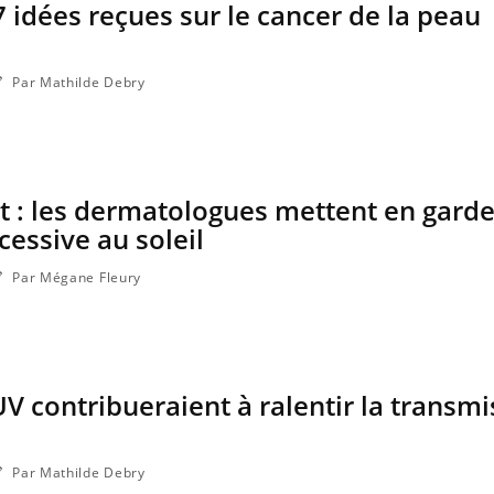
7 idées reçues sur le cancer de la peau
Par Mathilde Debry
 : les dermatologues mettent en garde
cessive au soleil
Par Mégane Fleury
VIH : la fin du comprimé
Le Viagr
tous les jours se profile-t-
la propa
elle enfin ?
UV contribueraient à ralentir la transm
Pourquoi votre ventre
Pourquo
gâche-t-il les premiers
protéine
jours de vos vacances ?
finalem
Par Mathilde Debry