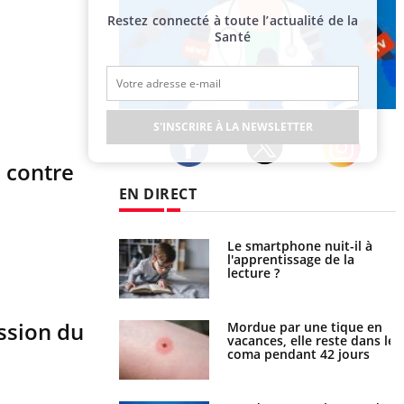
Restez connecté à toute l’actualité de la
Santé
Publicité
S'INSCRIRE À LA NEWSLETTER
 contre
Twitter
Facebook
Instagram
EN DIRECT
a pourrait-il freiner
Le smartphone nuit-il à
gation du cancer ?
l'apprentissage de la
lecture ?
ission du
i manger moins de
Mordue par une tique en
s pourrait
vacances, elle reste dans le
ent être bénéfique
coma pendant 42 jours