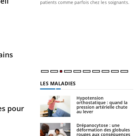
eil
les ce qui la rend
patients comme parfois chez les soignants.
Y
p
L
r
s
..
ains
LES MALADIES
Hypotension
orthostatique : quand la
es pour
pression artérielle chute
au lever
Drépanocytose : une
déformation des globules
rouges aux conséquences