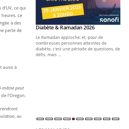
s d’UV, ce qui
x heures. Le
angée à des
Youtube
 Mains : se
Diabète & Ramadan 2026
Youtube
ne perte de
outube
Le Ramadan approche, et, pour de
 un tout nouveau
nombreuses personnes atteintes de
plage, piscine,
diabète, c'est une période de questions, de
 air… Nos mains
défis, mais ...
Un
You
t aussi à
fac
pr
Un 
lui-même peut
mut
é de l'Oregon.
san
num
prendront
mulation, ou