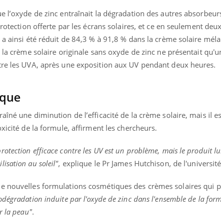
e l’oxyde de zinc entraînait la dégradation des autres absorbeur
protection offerte par les écrans solaires, et ce en seulement deu
 a ainsi été réduit de 84,3 % à 91,8 % dans la crème solaire mél
uline & Charge mentale : et si on
Eczéma Chronique des
tube
Youtube
e la crème solaire originale sans oxyde de zinc ne présentait qu'u
Youtube
Y
it en parler??
préparer pour l’été !
tre les UVA, après une exposition aux UV pendant deux heures.
026, l'insuline dans le diabète de type 2
L'été arrive… et avec lui,
e entourée d'idées reçues chez les
rythme de vie ! Vacances, 
ients comme parfois chez les soignants.
soleil, activités en plein
ique
sont ...
îné une diminution de l’efficacité de la crème solaire, mais il es
oxicité de la formule, affirment les chercheurs.
otection efficace contre les UV est un problème, mais le produit 
isation au soleil"
, explique le Pr James Hutchison, de l'universit
de nouvelles formulations cosmétiques des crèmes solaires qui 
todégradation induite par l'oxyde de zinc dans l'ensemble de la for
r la peau"
.