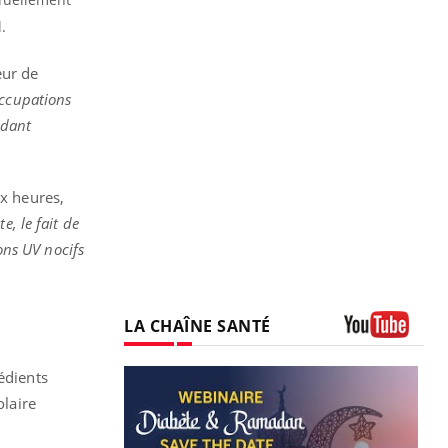
.
eur de
occupations
ndant
ux heures,
e, le fait de
ons UV nocifs
LA CHAÎNE SANTÉ
Youtube
édients
olaire