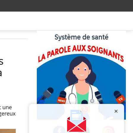
s
a
t une
ngereux
Publicité