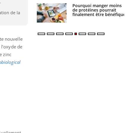
.
i votre ventre
Pourquoi manger moins
il les premiers
de protéines pourrait
ation de la
 vos vacances ?
finalement être bénéfique
tte nouvelle
 l’oxyde de
e zinc
biological
iduellement