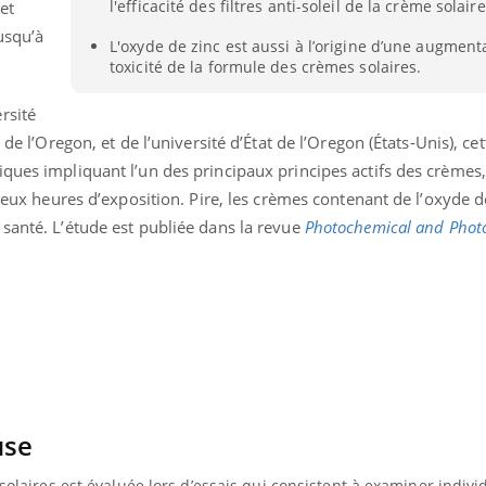
l'efficacité des filtres anti-soleil de la crème solaire
et
Cytomégalovirus : ce qui
Pourquo
usqu’à
change dans la prise en
gâche-t-
L'oxyde de zinc est aussi à l’origine d’une augment
charge des femmes
jours de
toxicité de la formule des crèmes solaires.
enceintes
rsité
 de l’Oregon, et de l’université d’État de l’Oregon (États-Unis), ce
ques impliquant l’un des principaux principes actifs des crèmes,
 deux heures d’exposition. Pire, les crèmes contenant de l’oxyde d
santé. L’étude est publiée dans la revue
Photochemical and Photo
use
 solaires est évaluée lors d’essais qui consistent à examiner indiv