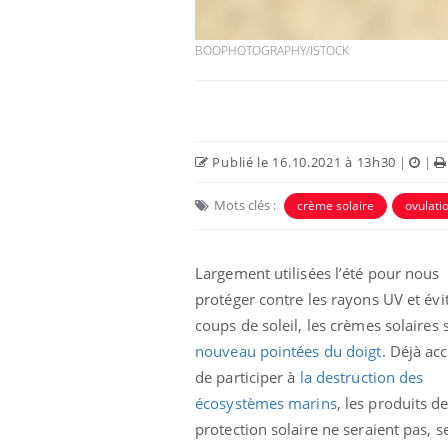
BOOPHOTOGRAPHY/ISTOCK
Publié le 16.10.2021 à 13h30
|
|
Mots clés :
crème solaire
ovulati
Largement utilisées l’été pour nous
us : un cas
Comment oublier les
protéger contre les rayons UV et évit
chez un touriste
écrans en vacances ?
e
coups de soleil, les crèmes solaires
nouveau pointées du doigt
. Déjà ac
 infantile : un
Toujours connectés :
de participer à
la destruction des
s’interroge sur
comment le travail
écosystèmes marins
, les produits d
 élevé en France
empiète de plus en plus
sur nos soirées
protection solaire ne seraient pas, s