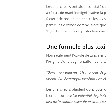
Fatigue, irritabilité, brouillard mental ou
Les chercheurs ont alors constaté qu
même alopécie… Les symptômes de la
a réduit de manière significative la 
carence en fer sont multiples ce qui la rend
facteur de protection contre les UVA
...
 Mains :
Ins
You
particules d'oxyde de zinc, alors qu
Youtube
osa
15,8 % du facteur de protection con
aciles à aborder...
En 2
poser des
rest
'un proche c'est
pat
Une formule plus tox
Non seulement l’oxyde de zinc a entra
l’origine d’une augmentation de la t
"Donc, non seulement le manque de pr
causer des dommages pendant son util
Les chercheurs plaident donc pour 
bien en compte
"le potentiel de pho
lors de la combinaison de produits su