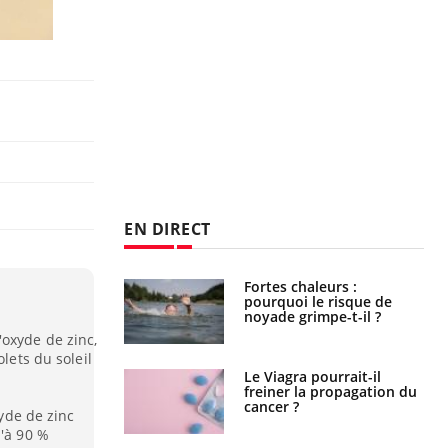
EN DIRECT
e empêche-t-elle
Fortes chaleurs :
r la nuit ?
pourquoi le risque de
noyade grimpe-t-il ?
oxyde de zinc,
olets du soleil
 fin du comprimé
Le Viagra pourrait-il
 jours se profile-t-
freiner la propagation du
n ?
cancer ?
xyde de zinc
u'à 90 %