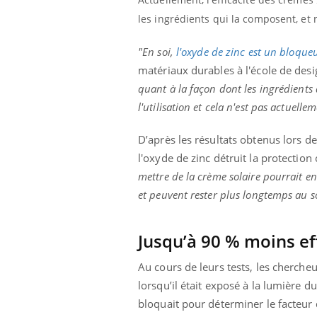
les ingrédients qui la composent, et 
"En soi,
l'oxyde de zinc est un bloqueu
matériaux durables à l'école de desig
quant à la façon dont les ingrédients 
l'utilisation et cela n'est pas actuellem
D’après les résultats obtenus lors d
l'oxyde de zinc détruit la protection
mettre de la crème solaire pourrait en
et peuvent rester plus longtemps au so
Jusqu’à 90 % moins ef
Au cours de leurs tests, les cherche
lorsqu’il était exposé à la lumière d
Carence en fer : comprendre pour
Youtube
bloquait pour déterminer le facteu
Youtube
prévenir