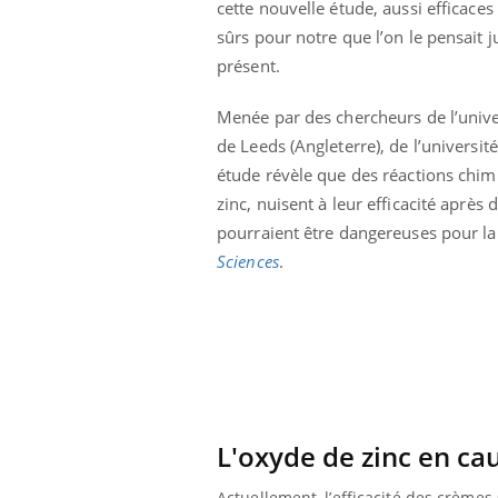
cette nouvelle étude, aussi efficaces 
 à risque : ce jus
Cancer colorectal : une
sûrs pour notre que l’on le pensait j
ttire l'attention
stratégie simple aurait
cheurs
changé la donne au Pays
présent.
basque
Menée par des chercheurs de l’unive
de Leeds (Angleterre), de l’université
étude révèle que des réactions chimi
zinc, nuisent à leur efficacité après
pourraient être dangereuses pour la 
Sciences
.
L'oxyde de zinc en ca
Actuellement, l’efficacité des crèmes