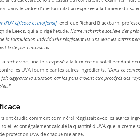
non dans le cadre d’une formulation exposée à la lumière du soleil
r d'UV efficace et inoffensif
,
explique Richard Blackburn, profess
n de Leeds, qui a dirigé l’étude.
Notre recherche soulève des pré
de la formulation individuelle réagissent les uns avec les autres pe
ent testé par l'industrie."
e la recherche, une fois exposé à la lumière du soleil pendant de
 contre les UVA fournie par les autres ingrédients.
"Dans ce context
 fait aggraver la situation car les gens croient être protégés des ray
leil."
ficace
urs ont étudié comment ce minéral réagissait avec les autres ingr
u soleil et ont également calculé la quantité d'UVA que la crème s
r de protection UVA de chaque mélange.