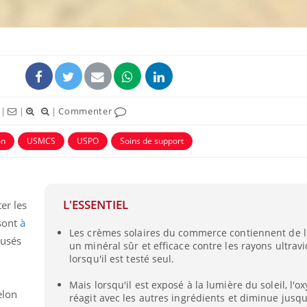
|
|
|
Commenter
on
USMCS
USPO
Soins de support
Chikungunya, dengue,
La siest
L'ESSENTIEL
er les
West Nile : que se passe-
de dormi
t-il dans le sud de la
 sont
à
France ?
Les crèmes solaires du commerce contiennent de l'
cusés
un minéral sûr et efficace contre les rayons ultravi
Les médicaments GLP-1
VIH : la
lorsqu'il est testé seul.
protègent-ils aussi les os
tous les
e
?
elle enfi
Mais lorsqu'il est exposé à la lumière du soleil, l'o
elon
réagit avec les autres ingrédients et diminue jusq