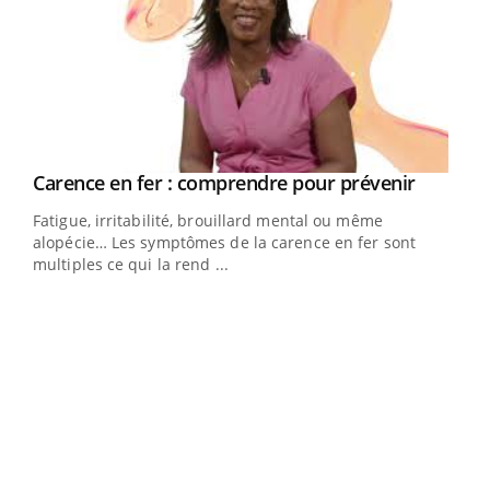
Youtube
a
Carence en fer : comprendre pour prévenir
Youtube
Fatigue, irritabilité, brouillard mental ou même
s non
alopécie… Les symptômes de la carence en fer sont
multiples ce qui la rend ...
Ins
You
par
En 2
ento
parf