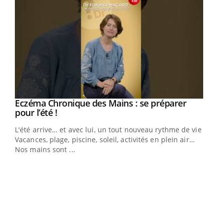
Eczéma Chronique des Mains : se préparer
Youtube
Youtube
pour l’été !
L'été arrive… et avec lui, un tout nouveau rythme de vie !
Vacances, plage, piscine, soleil, activités en plein air…
Nos mains sont ...
Dia
You
Le 
pers