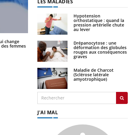
LES MALADIES
Hypotension
orthostatique : quand la
pression artérielle chute
au lever
La sieste empêche-t-elle de dormir
ui change
Drépanocytose : une
la nuit ?
ge des femmes
déformation des globules
rouges aux conséquences
graves
Maladie de Charcot
(Sclérose latérale
amyotrophique)
J'AI MAL