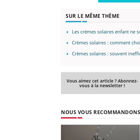
SUR LE MÊME THÈME
prendre pour
Insuline & Charge mentale : et si on
Ecz
Youtube
You
Les crèmes solaires enfant ne s
Youtube
osait en parler??
pré
Crèmes solaires : comment choi
llard mental ou
En 2026, l'insuline dans le diabète de type 2
L'ét
tômes de la
reste entourée d'idées reçues chez les
ryth
Crèmes solaires : souvent ineffi
les ce qui la rend
patients comme parfois chez les soignants.
sole
sont
Vous aimez cet article ? Abonnez-
vous à la newsletter !
NOUS VOUS RECOMMANDON