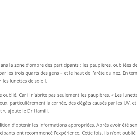
Mordue par une tique en
vacances, elle reste dans
le coma pendant 42 jours
 dans la zone d’ombre des participants : les paupières, oubliées d
 par les trois quarts des gens – et le haut de l’arête du nez. En t
es lunettes de soleil.
oublié. Car il n’abrite pas seulement les paupières. « Les lunette
eux, particulièrement la cornée, des dégâts causés par les UV, et 
t », ajoute le Dr Hamill.
ition d’obtenir les informations appropriées. Après avoir été sen
icipants ont recommencé l’expérience. Cette fois, ils n’ont oubli