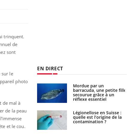
i trinquent.
annuel de
nez sont
EN DIRECT
 sur le
ppareil photo
Mordue par un
Comment gérer le
barracuda, une petite fille
sommeil des enfants en
secourue grâce à un
vacances ?
réflexe essentiel
nt de mal à
er de la peau
Légionellose en Suisse :
Bilan prévention : ce que
quelle est l’origine de la
les kinés pourront
, l’immense
contamination ?
bientôt faire
te et le cou.