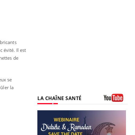
bricants
évité. Il est
nettes de
eux se
ûler la
LA CHAÎNE SANTÉ
Youtube