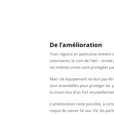
 votre ventre
Pourquoi manger moins
l les premiers
de protéines pourrait
 vos vacances ?
finalement être bénéfique
De l’amélioration
Trois régions en particulier entrent
volontaires, le coin de l’œil – snobé
ces mêmes zones sont protégées par l
Mais cet équipement ne doit pas être 
sont essentielles pour protéger les y
la vision lors d’un fort ensoleillemen
L’amélioration reste possible, à cond
risque de cancer lié aux UV, les part