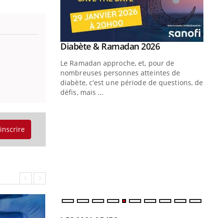
Youtube
Diabète & Ramadan 2026
Youtube
Le Ramadan approche, et, pour de
nombreuses personnes atteintes de
diabète, c'est une période de questions, de
défis, mais ...
Un « jumeau numérique » pour
CO
Youtube
You
faciliter l’accès à la médecine
Youtube
Cou
préventive
'inscrire
nou
Un établissement lié à un groupe
bou
mutualiste innove en matière de bilan de
épi
santé : l'utilisation d'un « jumeau
numérique » permet ...