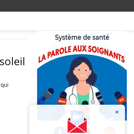
soleil
 qui
Publicité