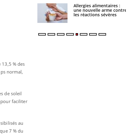
Allergies alimentaires :
TDAH : quel est ce
une nouvelle arme contre
traitement autorisé aux
les réactions sévères
États-Unis ?
e 13,5 % des
emps normal,
s de soleil
pour faciliter
sibilisés au
é que 7 % du