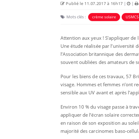
Publié le 11.07.2017 à 16h17
|
|
Mots clés :
crème solaire
USMCS
Attention aux yeux ! S’appliquer de l
Une étude réalisée par l’université
l’Association britannique des derma
souvent oubliées des amateurs de so
Pour les biens de ces travaux, 57 Br
visage. Hommes et femmes n’ont reçu
e empêche-t-elle
Fortes chaleurs :
sensible aux UV avant et après l’appl
 la nuit ?
pourquoi le risque de
noyade grimpe-t-il ?
Environ 10 % du visage passe à traver
appliquer de l’écran solaire correct
 fin du comprimé
Le Viagra pourrait-il
jours se profile-t-
freiner la propagation du
en raison de son exposition au soleil
n ?
cancer ?
majorité des carcinomes baso-cellulai