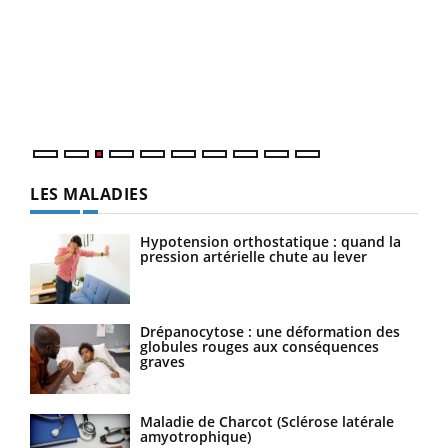
Ecz
You
pour
L'ét
Vaca
Nos 
LES MALADIES
Hypotension orthostatique : quand la
pression artérielle chute au lever
Drépanocytose : une déformation des
globules rouges aux conséquences
graves
Maladie de Charcot (Sclérose latérale
amyotrophique)