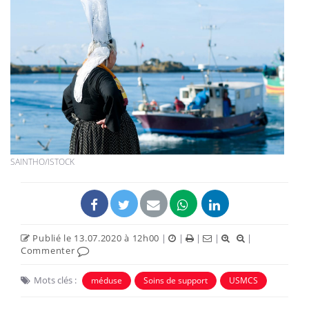
SAINTHO/ISTOCK
Publié le 13.07.2020 à 12h00
|
|
|
|
|
Commenter
Mots clés :
méduse
Soins de support
USMCS