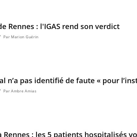
ma Chronique des Mains : se
Diabète & Ramadan 2
ube
Youtube
Youtube
arer pour l’été !
Le Ramadan approche, et,
 arrive… et avec lui, un tout nouveau
nombreuses personnes att
de Rennes : l'IGAS rend son verdict
e de vie ! Vacances, plage, piscine,
c'est une période de quest
l, activités en plein air… Nos mains sont
mais ...
Par Marion Guérin
al n’a pas identifié de faute « pour l’ins
Par Ambre Amias
à Rennes : les 5 patients hospitalisés v