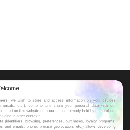
ER
elcome
s les semaines les meilleures
tners
, we wish to store and access information on your devices
in emails, etc.), combine and share your personal data with our
ollected on this website or in our emails, already held by some of us,
ncluding in other contexts.
ta (identifiers, browsing, preferences, purchases, loyalty programs,
es and emails, phone, precise geolocation, etc.) allows developing