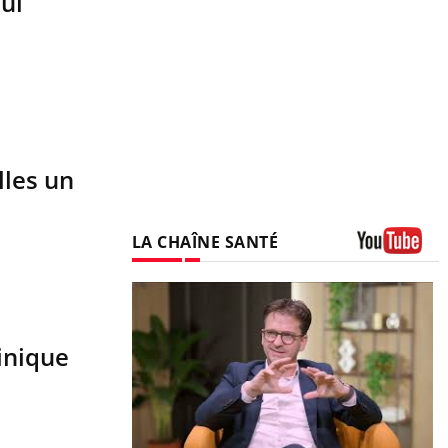
qui
lles un
LA CHAÎNE SANTÉ
Youtube
linique