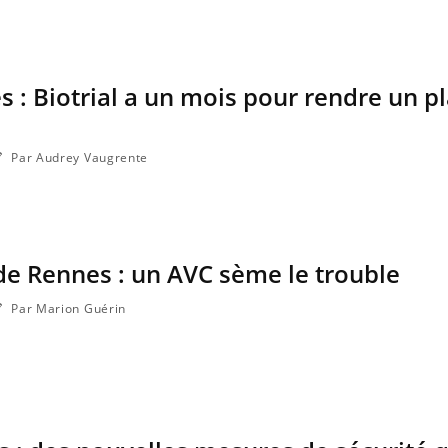
s : Biotrial a un mois pour rendre un p
La sieste empêche-t-elle de
Fortes c
dormir la nuit ?
le risq
grimpe-t
Par Audrey Vaugrente
VIH : la fin du comprimé
Le Viagr
tous les jours se profile-t-
la propa
elle enfin ?
 de Rennes : un AVC sème le trouble
Pourquoi votre ventre
Pourquo
gâche-t-il les premiers
protéine
Par Marion Guérin
jours de vos vacances ?
finalem