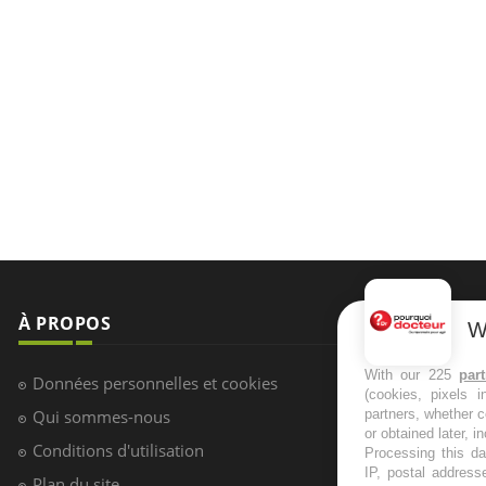
À PROPOS
NEWSLETT
W
Recevez toute
With our 225
par
Données personnelles et cookies
(cookies, pixels 
infos santé
Qui sommes-nous
partners, whether c
or obtained later, i
Conditions d'utilisation
Processing this da
IP, postal address
Plan du site