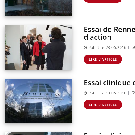
Essai de Renne
lier les
Chikungunya, dengue,
d’action
acances ?
West Nile : que se passe-t-
il dans le sud de la France ?
|
Publié le 23.05.2016
nnectés :
Les médicaments GLP-1
LIRE L'ARTICLE
travail
protègent-ils aussi les os ?
plus en plus
ées
Essai clinique
ectal : une
Cytomégalovirus : ce qui
mple aurait
change dans la prise en
|
Publié le 13.05.2016
onne au Pays
charge des femmes
enceintes
LIRE L'ARTICLE