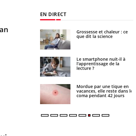
EN DIRECT
lan
haleurs : pourquoi
Grossesse et chaleur : ce
ue de noyade
que dit la science
-il ?
a pourrait-il freiner
Le smartphone nuit-il à
gation du cancer ?
l'apprentissage de la
lecture ?
i manger moins de
Mordue par une tique en
s pourrait
vacances, elle reste dans le
ent être bénéfique
coma pendant 42 jours