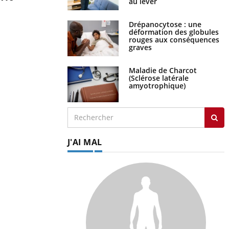
au lever
Drépanocytose : une
déformation des globules
rouges aux conséquences
graves
Maladie de Charcot
(Sclérose latérale
amyotrophique)
J'AI MAL