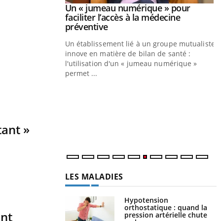
Youtube
026
Un « jumeau numérique » pour
Youtube
faciliter l’accès à la médecine
 pour de
Youtube
préventive
eintes de diabète,
Un établissement lié à un groupe mutualiste
ions, de défis,
innove en matière de bilan de santé :
l'utilisation d'un « jumeau numérique »
permet ...
Y
C
n
l
tant »
LES MALADIES
Hypotension
orthostatique : quand la
ont
pression artérielle chute