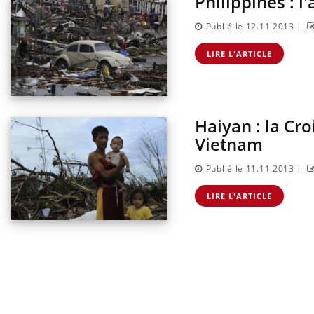
Philippines : l
sur la maladie d'un proche c'est montrer ...
caren
...
|
Publié le 12.11.2013
LIRE L'ARTICLE
Haiyan : la Cr
Vietnam
|
Publié le 11.11.2013
LIRE L'ARTICLE