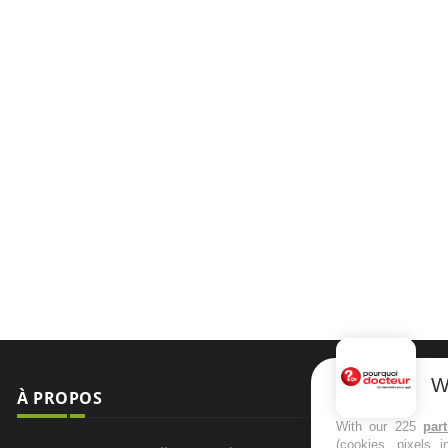
W
À PROPOS
NEWSLETT
With our 225
par
(cookies, pixels 
Recevez toute