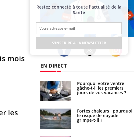
Restez connecté à toute l’actualité de la
Santé
Publicité
S'INSCRIRE À LA NEWSLETTER
ois mois
Twitter
Facebook
Instagram
EN DIRECT
lovirus : ce qui
Pourquoi votre ventre
ans la prise en
gâche-t-il les premiers
des femmes
jours de vos vacances ?
es
er les
e empêche-t-elle de
Fortes chaleurs : pourquoi
a nuit ?
le risque de noyade
grimpe-t-il ?