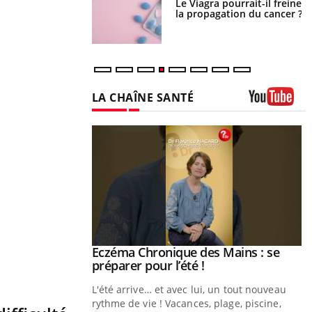
 fin du comprimé
Le Viagra pourrait-il freiner
 jours se profile-t-
la propagation du cancer ?
n ?
LA CHAÎNE SANTÉ
Youtube
ale : et si on
Eczéma Chronique des Mains : se
Youtube
ube
Youtube
préparer pour l’été !
e diabète de type 2
L'été arrive… et avec lui, un tout nouveau
çues chez les
rythme de vie ! Vacances, plage, piscine,