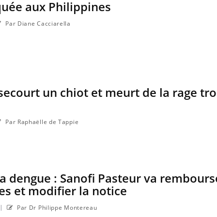
quée aux Philippines
Par Diane Cacciarella
secourt un chiot et meurt de la rage tr
Par Raphaëlle de Tappie
Cancer colorectal : une
Cytoméga
stratégie simple aurait
change d
changé la donne au Pays
charge 
basque
enceint
la dengue : Sanofi Pasteur va rembours
Chikungunya, dengue,
La siest
West Nile : que se passe-t-
dormir l
es et modifier la notice
il dans le sud de la France ?
|
Par Dr Philippe Montereau