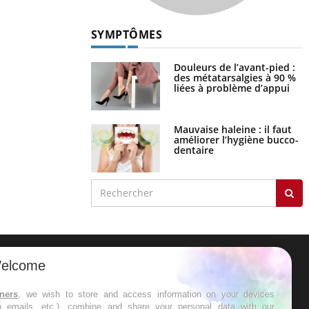
SYMPTÔMES
Douleurs de l’avant-pied :
des métatarsalgies à 90 %
liées à problème d’appui
Mauvaise haleine : il faut
améliorer l’hygiène bucco-
dentaire
elcome
ER
tners
, we wish to store and access information on your devices
in emails, etc.), combine and share your personal data with our
s les semaines les meilleures