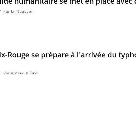
'aide humanitaire se met en place avec d
ce en fer sont multiples ce qui la rend
patients comme parfois ch
Par la rédaction
oix-Rouge se prépare à l'arrivée du typ
Par Arnaud Aubry