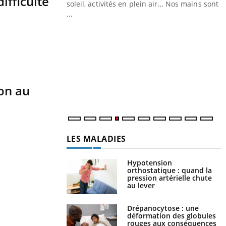
ifficulté
ez les soignants.
soleil, activités en plein air… Nos mains sont
...
Y
L
n
c
m
hon au
LES MALADIES
Hypotension
orthostatique : quand la
pression artérielle chute
au lever
Drépanocytose : une
déformation des globules
rouges aux conséquences