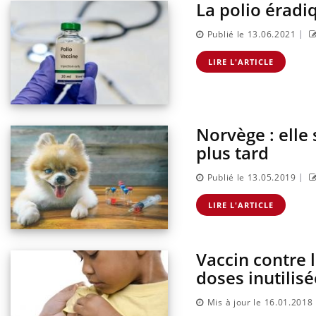
La polio éradi
|
Publié le 13.06.2021
LIRE L'ARTICLE
Norvège : elle 
plus tard
|
Publié le 13.05.2019
Grossesse à risque : ce jus
naturel attire l'attention
LIRE L'ARTICLE
des chercheurs
Vaccin contre 
Comment oublier les
écrans en vacances ?
doses inutilisé
Mis à jour le 16.01.2018