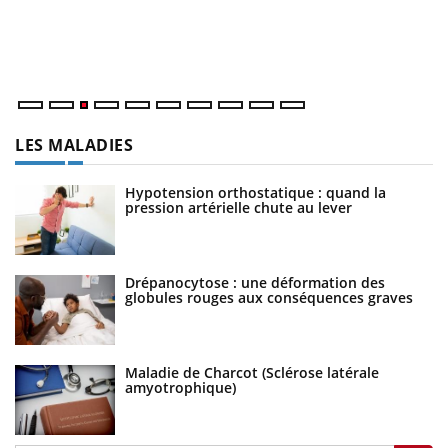
L'
Va
ma
LES MALADIES
Hypotension orthostatique : quand la
pression artérielle chute au lever
Drépanocytose : une déformation des
globules rouges aux conséquences graves
Maladie de Charcot (Sclérose latérale
amyotrophique)