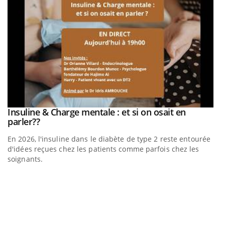
be
Insuline & Charge mentale : et si on osait en
Youtube
Youtube
parler??
En 2026, l'insuline dans le diabète de type 2 reste entourée
a
d'idées reçues chez les patients comme parfois chez les
soignants.
E
Yo
l’