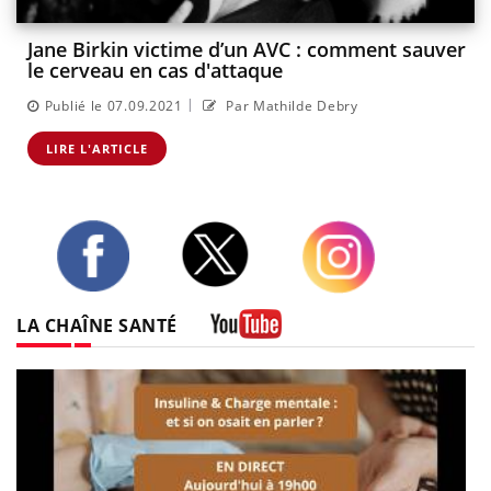
Jane Birkin victime d’un AVC : comment sauver
le cerveau en cas d'attaque
|
Publié le 07.09.2021
Par Mathilde Debry
LIRE L'ARTICLE
Twitter
Facebook
Instagram
LA CHAÎNE SANTÉ
Youtube
be
a