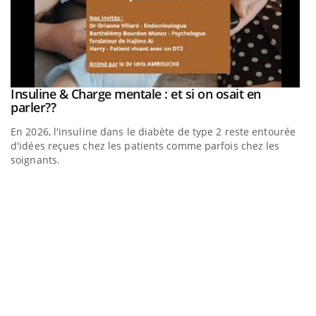
Insuline & Charge mentale : et si on osait en
Youtube
Youtube
parler??
En 2026, l'insuline dans le diabète de type 2 reste entourée
d'idées reçues chez les patients comme parfois chez les
soignants.
E
Yo
l’
L'
Va
ma