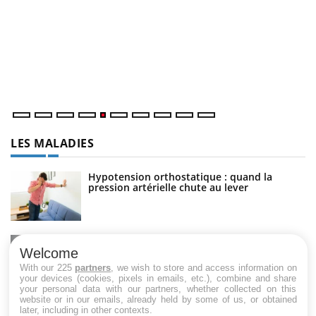
U
Yo
m
Un
ma
nu
LES MALADIES
Hypotension orthostatique : quand la
pression artérielle chute au lever
Drépanocytose : une déformation des
globules rouges aux conséquences graves
Welcome
With our 225
partners
, we wish to store and access information on
your devices (cookies, pixels in emails, etc.), combine and share
your personal data with our partners, whether collected on this
website or in our emails, already held by some of us, or obtained
Maladie de Charcot (Sclérose latérale
later, including in other contexts.
amyotrophique)