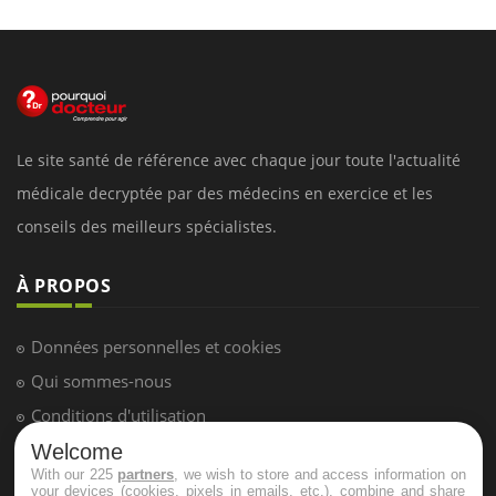
Le site santé de référence avec chaque jour toute l'actualité
médicale decryptée par des médecins en exercice et les
conseils des meilleurs spécialistes.
À PROPOS
Données personnelles et cookies
Qui sommes-nous
Conditions d'utilisation
Plan du site
Welcome
With our 225
partners
, we wish to store and access information on
Mentions Légales
your devices (cookies, pixels in emails, etc.), combine and share