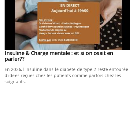
be
Insuline & Charge mentale : et si on osait en
Youtube
Youtube
parler??
En 2026, l'insuline dans le diabète de type 2 reste entourée
a
d'idées reçues chez les patients comme parfois chez les
soignants.
E
Yo
l’
L'
Va