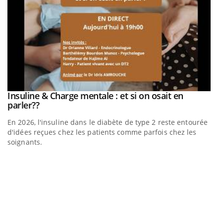
be
Insuline & Charge mentale : et si on osait en
Youtube
Youtube
parler??
En 2026, l'insuline dans le diabète de type 2 reste entourée
a
d'idées reçues chez les patients comme parfois chez les
soignants.
E
Yo
l’
L'