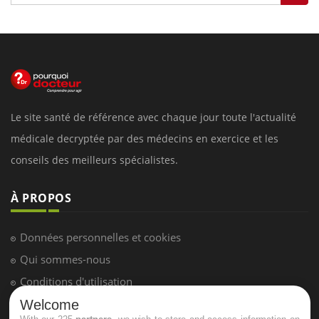
Le site santé de référence avec chaque jour toute l'actualité
médicale decryptée par des médecins en exercice et les
conseils des meilleurs spécialistes.
À PROPOS
Données personnelles et cookies
Qui sommes-nous
Conditions d'utilisation
Plan du site
Welcome