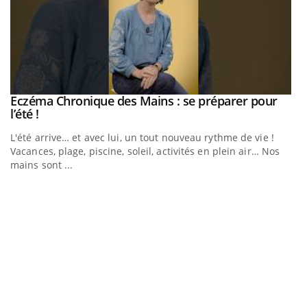
Eczéma Chronique des Mains : se préparer pour
Youtube
Youtube
l’été !
e
L'été arrive… et avec lui, un tout nouveau rythme de vie !
Vacances, plage, piscine, soleil, activités en plein air… Nos
mains sont ...
D
Yo
L
at
dé