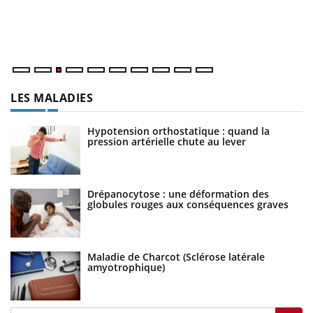
L'
Va
ma
LES MALADIES
Hypotension orthostatique : quand la
pression artérielle chute au lever
Drépanocytose : une déformation des
globules rouges aux conséquences graves
Maladie de Charcot (Sclérose latérale
amyotrophique)