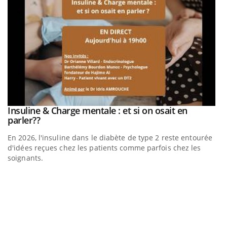
be
Insuline & Charge mentale : et si on osait en
Youtube
Youtube
parler??
En 2026, l'insuline dans le diabète de type 2 reste entourée
a
d'idées reçues chez les patients comme parfois chez les
soignants.
E
Yo
l’