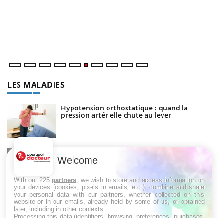
C
Yo
Co
cu
un
LES MALADIES
Hypotension orthostatique : quand la
pression artérielle chute au lever
Drépanocytose : une déformation des
globules rouges aux conséquences graves
Welcome
With our 225
partners
, we wish to store and access information on
your devices (cookies, pixels in emails, etc.), combine and share
your personal data with our partners, whether collected on this
Maladie de Charcot (Sclérose latérale
website or in our emails, already held by some of us, or obtained
amyotrophique)
later, including in other contexts.
Processing this data (identifiers, browsing, preferences, purchases,