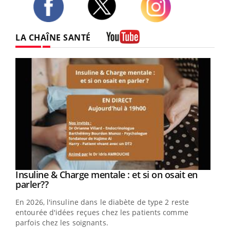
Twitter
Facebook
Instagram
LA CHAÎNE SANTÉ
Youtube
Insuline & Charge mentale : et si on osait en
Eczéma Chronique des Mains : se préparer
Youtube
Youtube
Youtube
Youtube
parler??
pour l’été !
En 2026, l'insuline dans le diabète de type 2 reste
L'été arrive… et avec lui, un tout nouveau rythme de vie !
entourée d'idées reçues chez les patients comme
Vacances, plage, piscine, soleil, activités en plein air…
parfois chez les soignants.
Nos mains sont ...