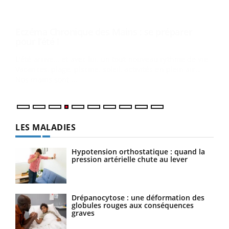
Dia
You
Le 
pers
ques
LES MALADIES
Hypotension orthostatique : quand la
pression artérielle chute au lever
Drépanocytose : une déformation des
globules rouges aux conséquences
graves