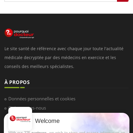
Le site santé de référence avec chaque jour toute l'actualité
médicale decryptée par des médecins en exercice et les
conseils des meilleurs spécialistes.
À PROPOS
Données personnelles et cookies
Qui sommes-nous
Conditions d'utilisation
Welcome
Plan du site
With our 225
partners
, we wish to store and access information on