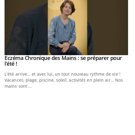
Eczéma Chronique des Mains : se préparer pour
Youtube
Youtube
l’été !
e
L'été arrive… et avec lui, un tout nouveau rythme de vie !
Vacances, plage, piscine, soleil, activités en plein air… Nos
mains sont ...
D
Yo
L
at