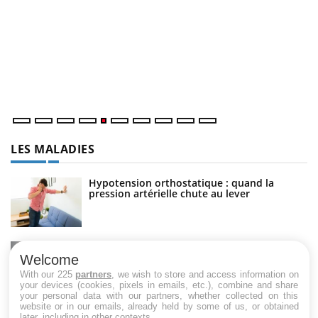
C
Yo
Co
cu
un
LES MALADIES
Hypotension orthostatique : quand la
pression artérielle chute au lever
Drépanocytose : une déformation des
globules rouges aux conséquences graves
Welcome
With our 225
partners
, we wish to store and access information on
your devices (cookies, pixels in emails, etc.), combine and share
your personal data with our partners, whether collected on this
Maladie de Charcot (Sclérose latérale
website or in our emails, already held by some of us, or obtained
amyotrophique)
later, including in other contexts.