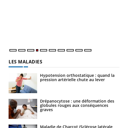
Dia
You
Le 
pers
ques
LES MALADIES
Hypotension orthostatique : quand la
pression artérielle chute au lever
Drépanocytose : une déformation des
globules rouges aux conséquences
graves
Maladie de Charcot (Sclérose latérale