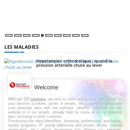
Un
ma
nu
LES MALADIES
Hypotension orthostatique : quand la
pression artérielle chute au lever
Welcome
Drépanocytose : une déformation des
globules rouges aux conséquences graves
With our 225
partners
, we wish to store and access information on
your devices (cookies, pixels in emails, etc.), combine and share
your personal data with our partners, whether collected on this
website or in our emails, already held by some of us, or obtained
Maladie de Charcot (Sclérose latérale
later, including in other contexts.
amyotrophique)
Processing this data (identifiers, browsing, preferences, purchases,
loyalty programs, IP, postal addresses and emails, phone, precise
geolocation, etc.) allows developing and offering you services,