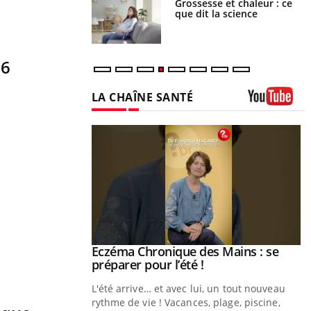
haleurs : pourquoi
Grossesse et chaleur : ce
ue de noyade
que dit la science
-il ?
16
LA CHAÎNE SANTÉ
Youtube
ale : et si on
Eczéma Chronique des Mains : se
Youtube
ube
Youtube
préparer pour l’été !
e diabète de type 2
L'été arrive… et avec lui, un tout nouveau
çues chez les
rythme de vie ! Vacances, plage, piscine,