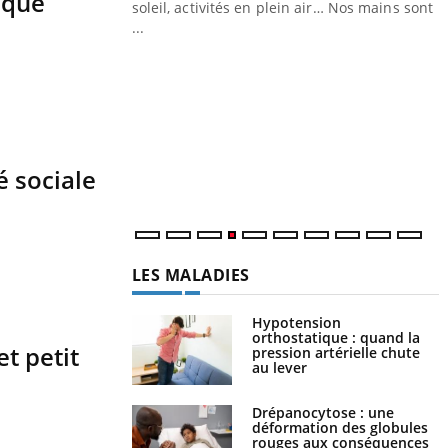
sque
ez les soignants.
soleil, activités en plein air… Nos mains sont
...
Y
L
n
c
m
é sociale
LES MALADIES
Hypotension
orthostatique : quand la
et petit
pression artérielle chute
au lever
Drépanocytose : une
déformation des globules
rouges aux conséquences