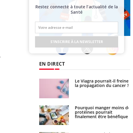
Restez connecté à toute l’actualité de la
Santé
Publicité
S'INSCRIRE À LA NEWSLETTER
e
Twitter
Facebook
Instagram
EN DIRECT
 fin du comprimé
Le Viagra pourrait-il freiner
 jours se profile-t-
la propagation du cancer ?
n ?
i votre ventre
Pourquoi manger moins de
il les premiers
protéines pourrait
 vos vacances ?
finalement être bénéfique