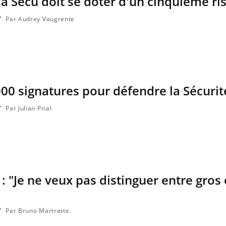
a Sécu doit se doter d'un cinquième ri
ce en fer sont multiples ce qui la rend
patients comme parfois ch
Par Audrey Vaugrente
000 signatures pour défendre la Sécurit
Par Julian Prial
 : "Je ne veux pas distinguer entre gros 
Par Bruno Martrette