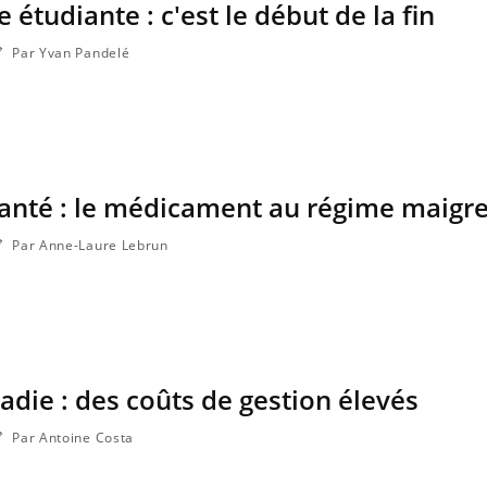
e étudiante : c'est le début de la fin
Par Yvan Pandelé
anté : le médicament au régime maigr
Par Anne-Laure Lebrun
Les médicaments GLP-1
VIH : la
protègent-ils aussi les os ?
tous les
elle enfi
die : des coûts de gestion élevés
Cytomégalovirus : ce qui
Pourquo
change dans la prise en
gâche-t-
charge des femmes
jours de
Par Antoine Costa
enceintes