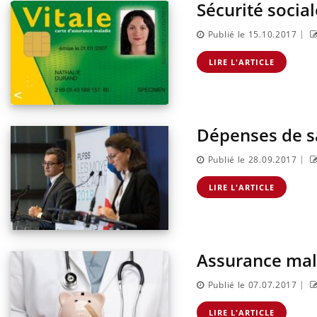
Sécurité social
|
Publié le 15.10.2017
LIRE L'ARTICLE
Dépenses de s
|
Publié le 28.09.2017
LIRE L'ARTICLE
Toujours connectés :
comment le travail
empiète de plus en plus
sur nos soirées
Assurance mala
Cancer colorectal : une
stratégie simple aurait
changé la donne au Pays
|
Publié le 07.07.2017
basque
LIRE L'ARTICLE