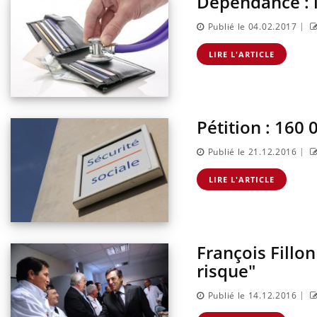
Dépendance : l
sur la maladie d'un proche c'est montrer ...
caren
...
|
Publié le 04.02.2017
LIRE L'ARTICLE
Pétition : 160 
|
Publié le 21.12.2016
LIRE L'ARTICLE
François Fillon
risque"
|
Publié le 14.12.2016