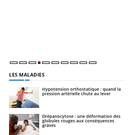
Dia
You
Le 
pers
ques
LES MALADIES
Hypotension orthostatique : quand la
pression artérielle chute au lever
Drépanocytose : une déformation des
globules rouges aux conséquences
graves