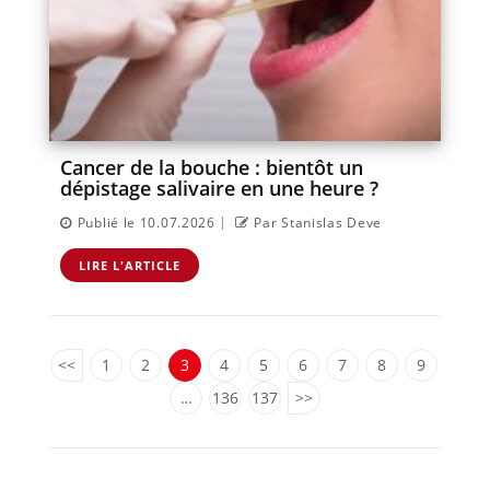
Cancer de la bouche : bientôt un
dépistage salivaire en une heure ?
|
Publié le 10.07.2026
Par Stanislas Deve
LIRE L'ARTICLE
<<
1
2
3
4
5
6
7
8
9
…
136
137
>>