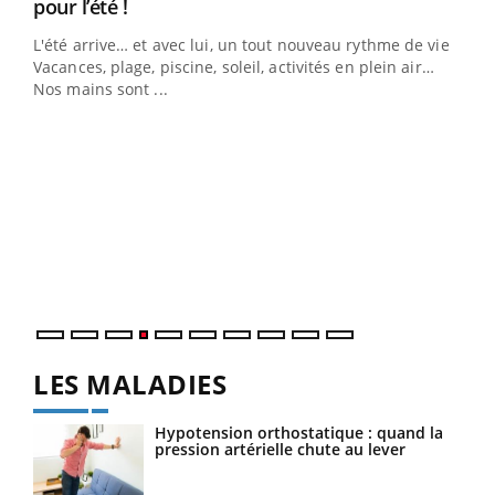
Youtube
pour l’été !
L'été arrive… et avec lui, un tout nouveau rythme de vie !
Vacances, plage, piscine, soleil, activités en plein air…
Nos mains sont ...
Dia
You
Le 
pers
ques
LES MALADIES
Hypotension orthostatique : quand la
pression artérielle chute au lever