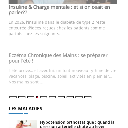
Eczéma Chronique des Mains : se préparer
Youtube
Youtube
pour l’été !
L'été arrive… et avec lui, un tout nouveau rythme de vie !
Vacances, plage, piscine, soleil, activités en plein air…
Nos mains sont ...
Dia
You
Le 
pers
ques
LES MALADIES
Hypotension orthostatique : quand la
pression artérielle chute au lever