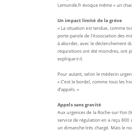
Lemonde.fr évoque même « un chao
 à risque : ce jus
Cancer colorectal : une
ttire l'attention
stratégie simple aurait
cheurs
changé la donne au Pays
basque
Un impact limité de la grève
« La situation est tendue, comme to
porte-parole de l'Association des mé
à aborder, avec le déclenchement du 
réquisitions ont été moindres, ont plu
explique-t-il.
Pour autant, selon le médecin urgent
« C’est le bordel, comme tous les hiv
d’appels. »
Appels sans gravité
Aux urgences de la Roche-sur-Yon (V
service de régulation en a reçu 800 
un dimanche très chargé. Mais le n