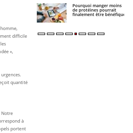
i votre ventre
Pourquoi manger moins
il les premiers
de protéines pourrait
 vos vacances ?
finalement être bénéfique
ud’homme,
ment difficile
les
ndée »,
s urgences.
eçoit quantité
« Notre
correspond à
pels portent