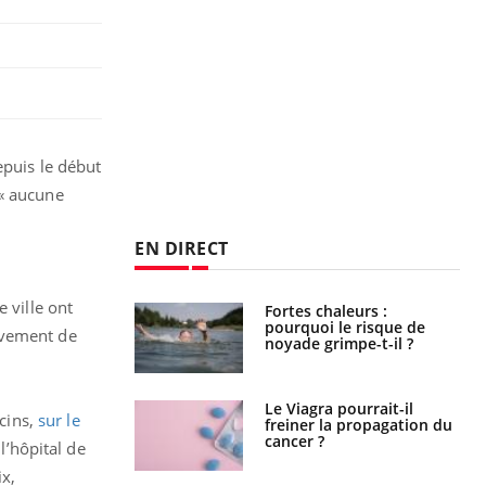
epuis le début
 « aucune
EN DIRECT
 ville ont
e empêche-t-elle
Fortes chaleurs :
r la nuit ?
pourquoi le risque de
uvement de
noyade grimpe-t-il ?
 fin du comprimé
Le Viagra pourrait-il
cins,
sur le
 jours se profile-t-
freiner la propagation du
n ?
cancer ?
l’hôpital de
x,