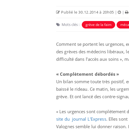
Publié le 30.12.2014 à 20h05
|
|
Mots clés :
grève de la faim
méca
Comment se portent les urgences, en 
des grèves des médecins libéraux, l
difficulté dans l’accès aux soins », 
« Complètement débordés »
Un bilan somme toute très positif, e
us : un cas
Comment oublier les
chez un touriste
écrans en vacances ?
baissé le rideau. Ce matin, les urg
e
grève. Et ont lancé des contre-signaux
 infantile : un
Toujours connectés :
« Les urgences sont complètement d
s’interroge sur
comment le travail
 élevé en France
empiète de plus en plus
site du journal L'Express
. Elles son
sur nos soirées
Valognes semble lui donner raison. 