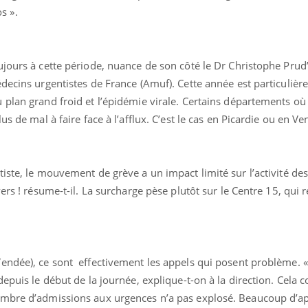
s ».
Cytomégalovirus : ce qui
Pourquo
change dans la prise en
gâche-t-
charge des femmes
jours de
enceintes
ujours à cette période, nuance de son côté le Dr Christophe Pr
decins urgentistes de France (Amuf). Cette année est particulière
plan grand froid et l’épidémie virale. Certains départements où 
s de mal à faire face à l’afflux. C’est le cas en Picardie ou en Ve
iste, le mouvement de grève a un impact limité sur l’activité de
ers ! résume-t-il. La surcharge pèse plutôt sur le Centre 15, qui r
endée), ce sont effectivement les appels qui posent problème. 
depuis le début de la journée, explique-t-on à la direction. Cela 
ombre d’admissions aux urgences n’a pas explosé. Beaucoup d’ap