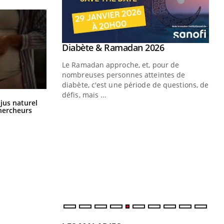
Youtube
 Mains : se
Diabète & Ramadan 2026
Youtube
outube
Le Ramadan approche, et, pour de
 un tout nouveau
nombreuses personnes atteintes de
plage, piscine,
diabète, c'est une période de questions, de
 air… Nos mains
défis, mais ...
Comment oublier les écrans en
 jus naturel
vacances ?
chercheurs
Un
You
fac
pr
Un 
mut
san
num