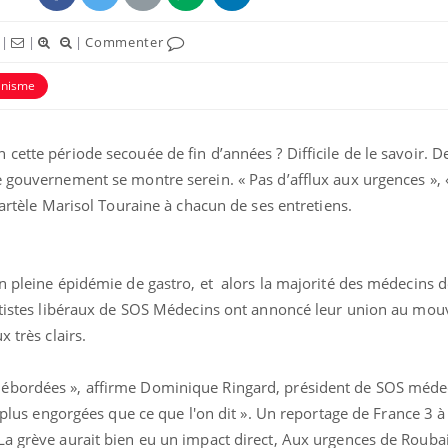
|
|
|
Commenter
nisme
cette période secouée de fin d’années ? Difficile de le savoir. D
e gouvernement se montre serein. « Pas d’afflux aux urgences »,
martèle Marisol Touraine à chacun de ses entretiens.
n pleine épidémie de gastro, et alors la majorité des médecins de
Chikungunya, dengue,
La siest
West Nile : que se passe-
de dormi
entistes libéraux de SOS Médecins ont annoncé leur union au mo
t-il dans le sud de la
France ?
 très clairs.
Les médicaments GLP-1
VIH : la
ébordées », affirme Dominique Ringard, président de SOS méde
protègent-ils aussi les os
tous les
?
elle enfi
t plus engorgées que ce que l'on dit ». Un reportage de France 3 à 
La grève aurait bien eu un impact direct, Aux urgences de Roubai