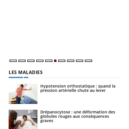
COU
You
Coup
vous
épis
LES MALADIES
Hypotension orthostatique : quand la
pression artérielle chute au lever
Drépanocytose : une déformation des
globules rouges aux conséquences
graves