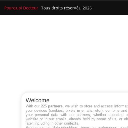
Pourquoi Docteur
Tous droits réservés, 2026
Welcome
With our 225
partners
, we wish to store and access informat
your devices (cookies, pixels in emails, etc.), combine and
your personal data with our partners, whether collected o
website or in our emails, already held by some of us, or ob
later, including in other contexts.
Processing this data (identifiers, browsing, preferences, purc