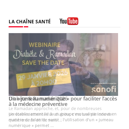
LA CHAÎNE SANTÉ
Youtube
Un « jumeau numérique » pour faciliter l’accès
Youtube
Youtube
à la médecine préventive
Un établissement lié à un groupe mutualiste innove en
e
matière de bilan de santé : l'utilisation d'un « jumeau
numérique » permet ...