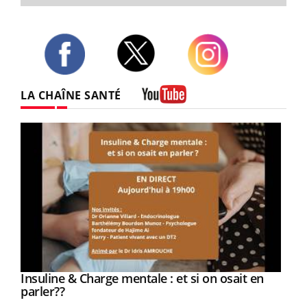
Twitter
Facebook
Instagram
LA CHAÎNE SANTÉ
Youtube
Youtube
Insuline & Charge mentale : et si on osait en
Youtube
Youtube
parler??