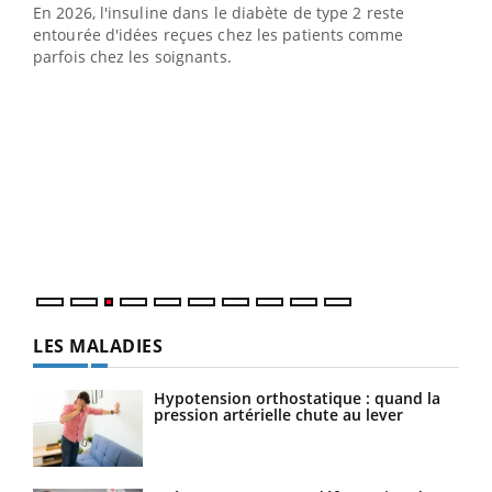
En 2026, l'insuline dans le diabète de type 2 reste
entourée d'idées reçues chez les patients comme
parfois chez les soignants.
Ecz
You
pour
L'ét
Vaca
Nos 
LES MALADIES
Hypotension orthostatique : quand la
pression artérielle chute au lever