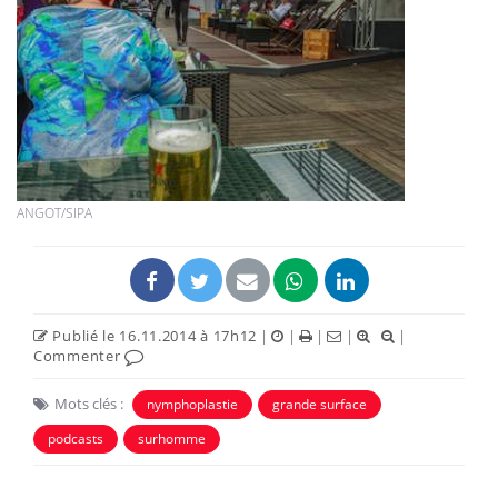
ANGOT/SIPA
Publié le 16.11.2014 à 17h12
|
|
|
|
|
Commenter
Mots clés :
nymphoplastie
grande surface
podcasts
surhomme