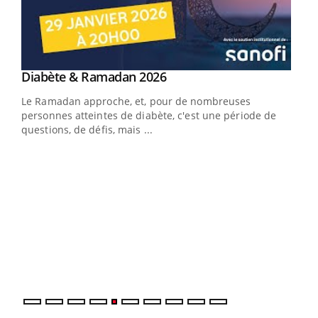
Youtube
Diabète & Ramadan 2026
Un « jumeau numérique » pour faciliter l’accès
Youtube
Youtube
Youtube
à la médecine préventive
Le Ramadan approche, et, pour de nombreuses
Un établissement lié à un groupe mutualiste innove en
personnes atteintes de diabète, c'est une période de
matière de bilan de santé : l'utilisation d'un « jumeau
questions, de défis, mais ...
numérique » permet ...
COU
You
Coup
vous
épis