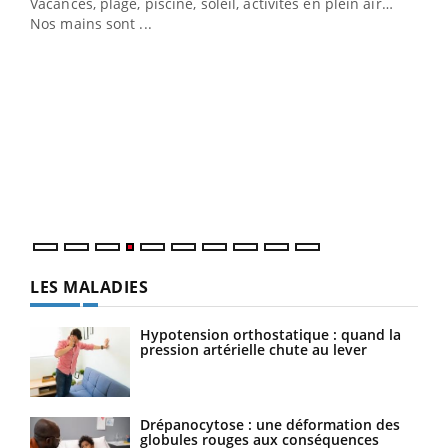
Vacances, plage, piscine, soleil, activités en plein air…
Nos mains sont ...
Dia
You
Le 
pers
ques
LES MALADIES
Hypotension orthostatique : quand la
pression artérielle chute au lever
Drépanocytose : une déformation des
globules rouges aux conséquences