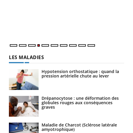
Dia
You
Le 
pers
ques
LES MALADIES
Hypotension orthostatique : quand la
pression artérielle chute au lever
Drépanocytose : une déformation des
globules rouges aux conséquences
graves
Maladie de Charcot (Sclérose latérale
amyotrophique)