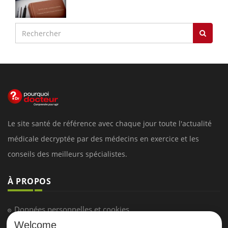
Le site santé de référence avec chaque jour toute l'actualité
médicale decryptée par des médecins en exercice et les
conseils des meilleurs spécialistes.
À PROPOS
Données personnelles et cookies
Welcome
Qui sommes-nous