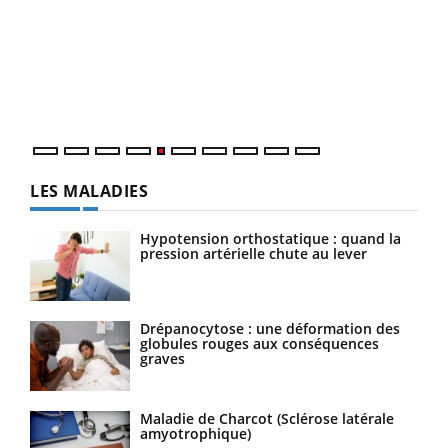
Un 
You
à l
Un é
mati
numé
LES MALADIES
Hypotension orthostatique : quand la
pression artérielle chute au lever
Drépanocytose : une déformation des
globules rouges aux conséquences
graves
Maladie de Charcot (Sclérose latérale
amyotrophique)