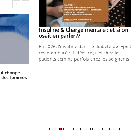
prendre pour
Insuline & Charge mentale : et si on
Youtube
Youtube
osait en parler??
illard mental ou
En 2026, l'insuline dans le diabète de type 2
ptômes de la
reste entourée d'idées reçues chez les
ples ce qui la rend
patients comme parfois chez les soignants.
Ec
You
La sieste empêche-t-elle de dormir
ui change
la nuit ?
pré
ge des femmes
L'é
ryt
sol
sont