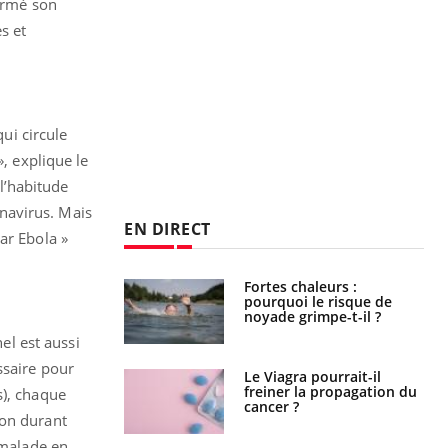
formé son
s et
qui circule
», explique le
l’habitude
navirus. Mais
EN DIRECT
ar Ebola »
e empêche-t-elle
Fortes chaleurs :
r la nuit ?
pourquoi le risque de
noyade grimpe-t-il ?
el est aussi
ssaire pour
 fin du comprimé
Le Viagra pourrait-il
 jours se profile-t-
freiner la propagation du
s), chaque
n ?
cancer ?
ion durant
 malade en