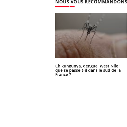
NOUS VOUS RECOMMANDON
Ecz
You
exp
Il y
d'au
ques
mont
Chikungunya, dengue, West Nile :
que se passe-t-il dans le sud de la
France ?