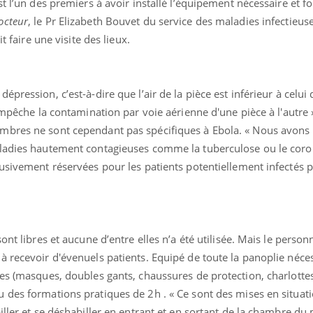
st l’un des premiers à avoir installé l’équipement nécessaire et 
octeur
, le Pr Elizabeth Bouvet du service des maladies infectieuse
t faire une visite des lieux.
pression, c’est-à-dire que l’air de la pièce est inférieur à celui 
empêche la contamination par voie aérienne d'une pièce à l'autre 
mbres ne sont cependant pas spécifiques à Ebola. « Nous avons 
aladies hautement contagieuses comme la tuberculose ou le coro
usivement réservées pour les patients potentiellement infectés p
Chikungunya, dengue,
La siest
West Nile : que se passe-
de dormi
t-il dans le sud de la
France ?
ont libres et aucune d’entre elles n’a été utilisée. Mais le personn
à recevoir d'évenuels patients. Equipé de toute la panoplie néce
Les médicaments GLP-1
VIH : la
protègent-ils aussi les os
tous les
ées (masques, doubles gants, chaussures de protection, charlotte
?
elle enfi
 des formations pratiques de 2h . « Ce sont des mises en situat
iller et se déshabiller en entrant et en sortant de la chambre du