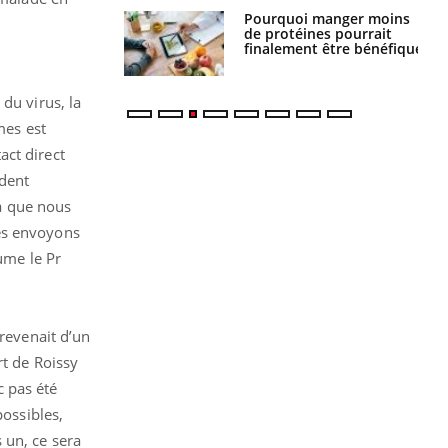
i votre ventre
Pourquoi manger moins
il les premiers
de protéines pourrait
 vos vacances ?
finalement être bénéfique
du virus, la
mes est
act direct
ident
là que nous
les envoyons
ume le Pr
 revenait d’un
rt de Roissy
c pas été
possibles,
 un, ce sera