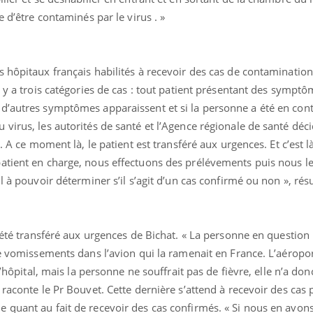
Cytomégalovirus : ce qui
Pourquo
e d’être contaminés par le virus . »
change dans la prise en
gâche-t-
charge des femmes
jours de
enceintes
 hôpitaux français habilités à recevoir des cas de contamination 
l y a trois catégories de cas : tout patient présentant des symptô
d’autres symptômes apparaissent et si la personne a été en cont
virus, les autorités de santé et l’Agence régionale de santé déc
e. A ce moment là, le patient est transféré aux urgences. Et c’est 
patient en charge, nous effectuons des prélévements puis nous 
l à pouvoir déterminer s’il s’agit d’un cas confirmé ou non », rés
a été transféré aux urgences de Bichat. « La personne en question
de vomissements dans l’avion qui la ramenait en France. L’aéropo
l’hôpital, mais la personne ne souffrait pas de fièvre, elle n’a don
raconte le Pr Bouvet. Cette dernière s’attend à recevoir des cas 
 quant au fait de recevoir des cas confirmés. « Si nous en avons