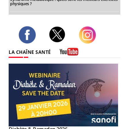
physiques ?
Twitter
Facebook
Instagram
LA CHAÎNE SANTÉ
Youtube
Youtube
Youtube