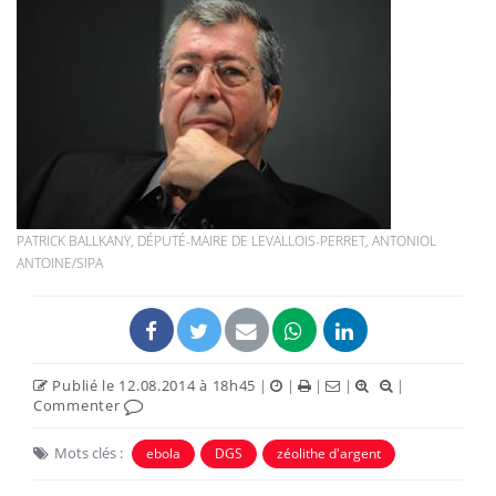
PATRICK BALLKANY, DÉPUTÉ-MAIRE DE LEVALLOIS-PERRET, ANTONIOL
ANTOINE/SIPA
Publié le 12.08.2014 à 18h45
|
|
|
|
|
Commenter
Mots clés :
ebola
DGS
zéolithe d'argent