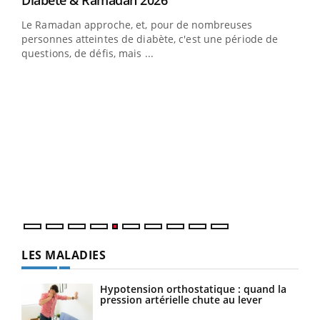
Diabète & Ramadan 2026
Le Ramadan approche, et, pour de nombreuses
vie !
personnes atteintes de diabète, c'est une période de
…
questions, de défis, mais ...
Un 
You
à l
Un é
mati
numé
LES MALADIES
Hypotension orthostatique : quand la
pression artérielle chute au lever