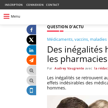
INSCRIPTION
CONNEXION
CONTACT
Menu
QUESTION D'ACTU
Médicaments, vaccins, maladies
Des inégalité
les pharmacies
Par
Audrey Vaugrente
avec
la rédac
Les inégalités se retrouvent a
effets indésirables des médic
hommes.