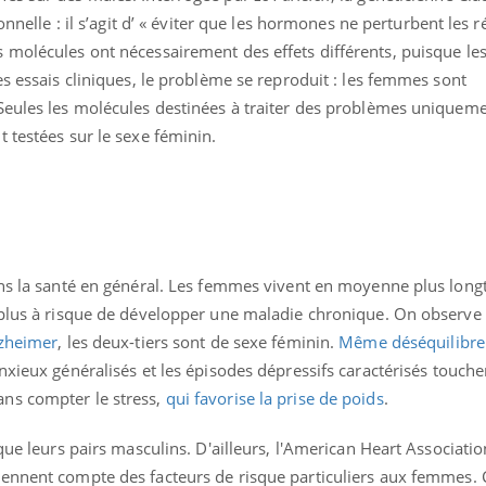
Cytomégalovirus : ce qui
Pourquo
onnelle : il s’agit d’ « éviter que les hormones ne perturbent les ré
change dans la prise en
gâche-t-
 molécules ont nécessairement des effets différents, puisque l
charge des femmes
jours de
enceintes
es essais cliniques, le problème se reproduit : les femmes sont
Seules les molécules destinées à traiter des problèmes uniquem
 testées sur le sexe féminin.
ans la santé en général. Les femmes vivent en moyenne plus lon
 plus à risque de développer une maladie chronique. On observe 
lzheimer
, les deux-tiers sont de sexe féminin.
Même déséquilibre
anxieux généralisés et les épisodes dépressifs caractérisés touche
ns compter le stress,
qui favorise la prise de poids
.
 que leurs pairs masculins. D'ailleurs, l'American Heart Associati
tiennent compte des facteurs de risque particuliers aux femmes. 