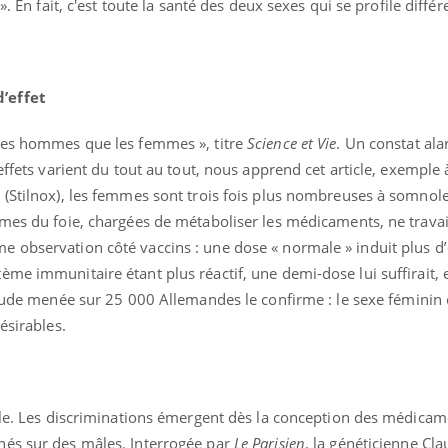
». En fait, c'est toute la santé des deux sexes qui se profile diff
’effet
 les hommes que les femmes », titre
Science et Vie
. Un constat al
effets varient du tout au tout, nous apprend cet article, exemple à
(Stilnox), les femmes sont trois fois plus nombreuses à somnoler
ymes du foie, chargées de métaboliser les médicaments, ne travai
 observation côté vaccins : une dose « normale » induit plus d’
me immunitaire étant plus réactif, une demi-dose lui suffirait, 
Chikungunya, dengue,
La siest
tude menée sur 25 000 Allemandes le confirme : le sexe féminin 
West Nile : que se passe-
de dormi
t-il dans le sud de la
ésirables.
France ?
Les médicaments GLP-1
VIH : la
protègent-ils aussi les os
tous les
?
elle enfi
ple. Les discriminations émergent dès la conception des médicame
nés sur des mâles. Interrogée par
Le Parisien
, la généticienne Cl