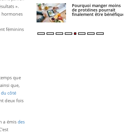
i votre ventre
Pourquoi manger moins
sultats ».
il les premiers
de protéines pourrait
es hormones
 vos vacances ?
finalement être bénéfique
ent féminins
gtemps que
ainsi que,
 du côté
nt deux fois
on a émis
des
C'est