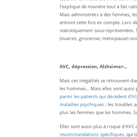
 à risque : ce jus
Cancer colorectal : une
l’explique de manière tout à fait rati
ttire l'attention
stratégie simple aurait
Mais administrées à des femmes, les
cheurs
changé la donne au Pays
basque
entrent cette fois en compte. Lors d
statistiquement sous-représentées. 
(ovaires, grossesse, ménopause) sont
AVC, dépression, Alzheimer...
Mais ces inégalités se retrouvent d
les hommes... Mais elles sont aussi
parmi les patients qui décèdent d'A
maladies psychiques
: les troubles 
plus les femmes que les hommes. Sa
Elles sont aussi plus à risque d'AVC
recommandations spécifiques
, qui 