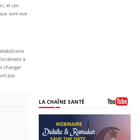
r, et ces
raux sont eux
métabolisme
 forcément à
ur changer
sont pas
LA CHAÎNE SANTÉ
Youtube