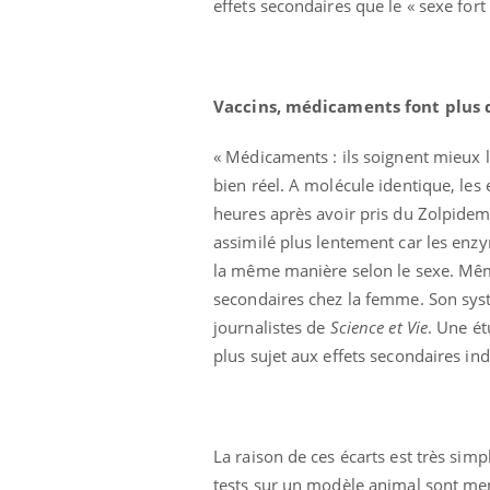
effets secondaires que le « sexe fort 
Vaccins, médicaments font plus d
« Médicaments : ils soignent mieux
bien réel. A molécule identique, les 
heures après avoir pris du Zolpidem 
assimilé plus lentement car les enz
la même manière selon le sexe. Même
secondaires chez la femme. Son systè
us : un cas
Comment oublier les
journalistes de
Science et Vie
. Une é
chez un touriste
écrans en vacances ?
e
plus sujet aux effets secondaires ind
 infantile : un
Toujours connectés :
s’interroge sur
comment le travail
 élevé en France
empiète de plus en plus
La raison de ces écarts est très sim
sur nos soirées
tests sur un modèle animal sont me