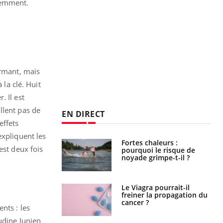
éremment.
armant, mais
 la clé. Huit
. Il est
llent pas de
EN DIRECT
effets
expliquent les
e empêche-t-elle
Fortes chaleurs :
est deux fois
r la nuit ?
pourquoi le risque de
noyade grimpe-t-il ?
 fin du comprimé
Le Viagra pourrait-il
 jours se profile-t-
freiner la propagation du
n ?
cancer ?
nts : les
audine Junien