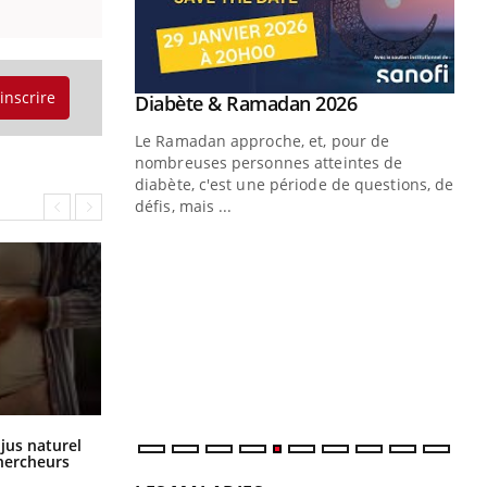
'inscrire
Youtube
 Mains : se
Diabète & Ramadan 2026
Youtube
outube
Le Ramadan approche, et, pour de
 un tout nouveau
nombreuses personnes atteintes de
plage, piscine,
diabète, c'est une période de questions, de
 air… Nos mains
défis, mais ...
Un
You
fac
pr
Un 
mut
san
num
Comment oublier les écrans en
 jus naturel
vacances ?
chercheurs