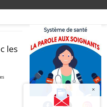
c les
les
Publicité