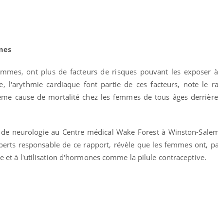
mes
mmes, ont plus de facteurs de risques pouvant les exposer 
e, l'arythmie cardiaque font partie de ces facteurs, note le ra
ième cause de mortalité chez les femmes de tous âges derrière
t de neurologie au Centre médical Wake Forest à Winston-Salem
Comment oublier les
Chikung
erts responsable de ce rapport, révèle que les femmes ont, pa
écrans en vacances ?
West Nil
t-il dan
se et à l'utilisation d'hormones comme la pilule contraceptive.
France ?
Toujours connectés :
Les méd
comment le travail
protègen
empiète de plus en plus
?
sur nos soirées