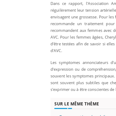
Dans ce rapport, l'Association 
Grossesse à risque : ce jus
naturel attire l'attention
réguilèrement leur tension artériel
des chercheurs
envisagent une grossesse. Pour les 
recommande un traitement pour la
recommandent aux femmes avec de fo
AVC. Pour les femmes âgées, Chery
d'être testées afin de savoir si elle
d'AVC.
Les symptomes annonciateurs d'u
d'expression ou de compréhension
souvent les symptomes principaux.
sont souvent plus subtiles que ch
s'exprimer ou à être conscientes de 
SUR LE MÊME THÈME