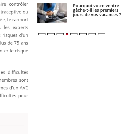
re contrôler
alovirus : ce qui
Pourquoi votre ventre
ans la prise en
gâche-t-il les premiers
ntraceptive ou
des femmes
jours de vos vacances ?
es
ée, le rapport
 les experts
 risques d'un
lus de 75 ans
nter le risque
 difficultés
 membres sont
ômes d'un AVC
ficultés pour