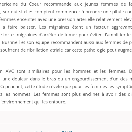
Américaine du Coeur recommande aux jeunes femmes de fai
Cancer colorectal : une
Cytomég
stratégie simple aurait
change d
le, surtout si elles comptent commencer à prendre une pilule co
changé la donne au Pays
charge 
basque
enceint
femmes enceintes avec une pression artérielle relativement élev
 faire baisser. Les migraines étant un facteur aggravant,
rtes migraines d'arrêter de fumer pour éviter d'amplifier les
l Bushnell et son équipe recommandent aussi aux femmes de p
s souffrent de fibrillation atriale car cette pathologie peut augme
n AVC sont similiaires pour les hommes et les femmes. Des
, une douleur dans le bras ou un engourdissement d'un des
 Cependant, cette étude révèle que pour les femmes les sympt
ez les hommes. Les femmes sont plus enclines à avoir des dif
l'environnement qui les entoure.