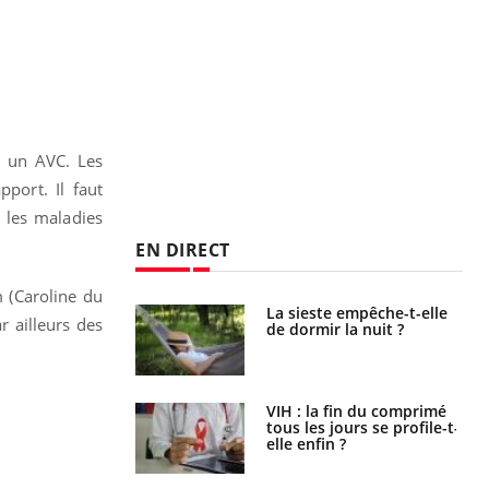
à un AVC. Les
pport. Il faut
 les maladies
EN DIRECT
 (Caroline du
unya, dengue,
La sieste empêche-t-elle
r ailleurs des
e : que se passe-
de dormir la nuit ?
s le sud de la
icaments GLP-1
VIH : la fin du comprimé
t-ils aussi les os
tous les jours se profile-t-
elle enfin ?