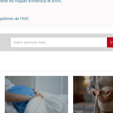
nte les risques d'infarctus et d'AVC
mptômes de l'AVC
S
S