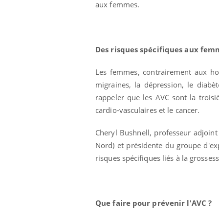
aux femmes.
Des risques spécifiques aux fem
Les femmes, contrairement aux ho
migraines, la dépression, le diabèt
rappeler que les AVC sont la trois
cardio-vasculaires et le cancer.
Cheryl Bushnell, professeur adjoin
Hantavirus : un cas
Nord) et présidente du groupe d'exp
détecté chez un touriste
en France
risques spécifiques liés à la grosses
Mortalité infantile : un
rapport s’interroge sur
son taux élevé en France
Que faire pour prévenir l'AVC ?