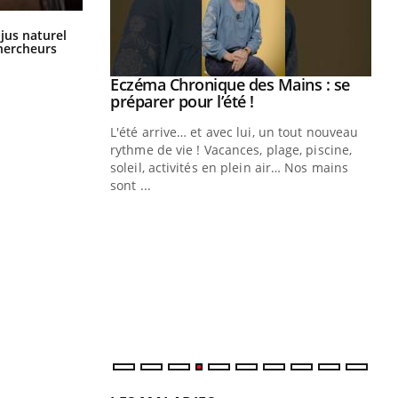
Comment oublier les écrans en
 jus naturel
vacances ?
chercheurs
ale : et si on
Eczéma Chronique des Mains : se
Youtube
ube
Youtube
préparer pour l’été !
e diabète de type 2
L'été arrive… et avec lui, un tout nouveau
çues chez les
rythme de vie ! Vacances, plage, piscine,
ez les soignants.
soleil, activités en plein air… Nos mains
sont ...
Di
You
Le 
nom
dia
défi