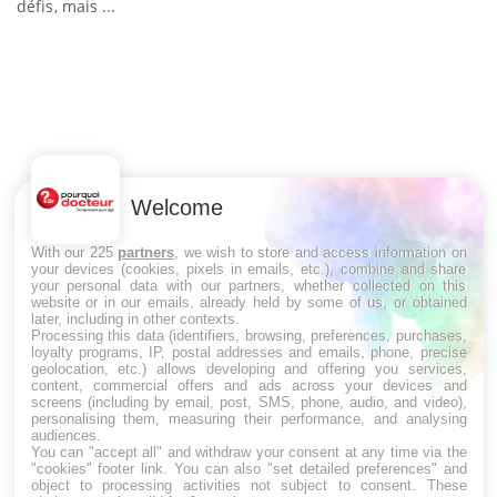
défis, mais ...
U
Yo
m
Un
Welcome
ma
nu
With our 225
partners
, we wish to store and access information on
your devices (cookies, pixels in emails, etc.), combine and share
your personal data with our partners, whether collected on this
website or in our emails, already held by some of us, or obtained
later, including in other contexts.
LES MALADIES
Processing this data (identifiers, browsing, preferences, purchases,
loyalty programs, IP, postal addresses and emails, phone, precise
geolocation, etc.) allows developing and offering you services,
Hypotension orthostatique : quand la
content, commercial offers and ads across your devices and
pression artérielle chute au lever
screens (including by email, post, SMS, phone, audio, and video),
personalising them, measuring their performance, and analysing
audiences.
You can "accept all" and withdraw your consent at any time via the
"cookies" footer link
. You can also "set detailed preferences" and
Drépanocytose : une déformation des
object to processing activities not subject to consent. These