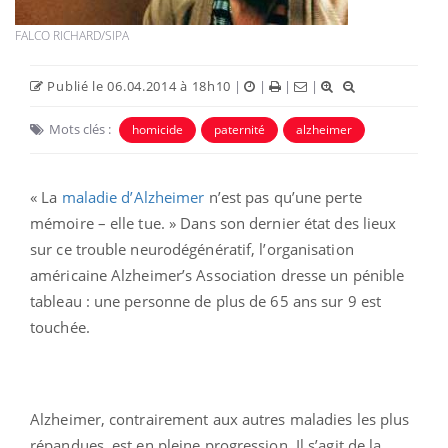
FALCO RICHARD/SIPA
Publié le 06.04.2014 à 18h10
|
|
|
|
Mots clés :
homicide
paternité
alzheimer
« La
maladie d’Alzheimer
n’est pas qu’une perte
mémoire – elle tue. » Dans son dernier état des lieux
sur ce trouble neurodégénératif, l’organisation
américaine Alzheimer’s Association dresse un pénible
tableau : une personne de plus de 65 ans sur 9 est
touchée.
Alzheimer, contrairement aux autres maladies les plus
répandues, est en pleine progression. Il s’agit de la