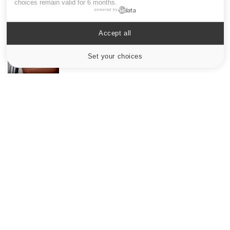
globules rouges aux conséquences graves
choices remain valid for 6 months.
powered by
Accept all
Maladie de Charcot (Sclérose latérale
amyotrophique)
Set your choices
Cookies settings
Le site santé de référence avec chaque jour toute l'actualité
médicale decryptée par des médecins en exercice et les
conseils des meilleurs spécialistes.