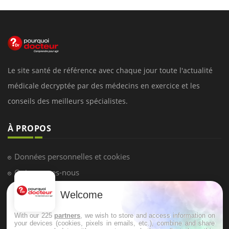
Le site santé de référence avec chaque jour toute l'actualité
médicale decryptée par des médecins en exercice et les
conseils des meilleurs spécialistes.
À PROPOS
Données personnelles et cookies
Qui sommes-nous
Conditions d'utilisation
Welcome
Plan du site
With our 225
partners
, we wish to store and access information on
Mentions Légales
your devices (cookies, pixels in emails, etc.), combine and share