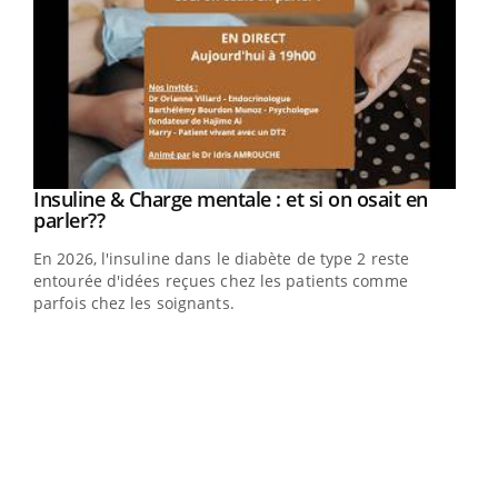
Youtube
Insuline & Charge mentale : et si on osait en
Youtube
Youtube
parler??
En 2026, l'insuline dans le diabète de type 2 reste
entourée d'idées reçues chez les patients comme
parfois chez les soignants.
Ecz
You
pour
L'ét
Vaca
Nos 