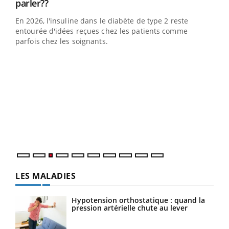
Youtube
Youtube
parler??
pour l’été !
En 2026, l'insuline dans le diabète de type 2 reste
L'été arrive… et avec lui, un tout nouveau rythme de vie !
entourée d'idées reçues chez les patients comme
Vacances, plage, piscine, soleil, activités en plein air…
parfois chez les soignants.
Nos mains sont ...
Dia
You
Le 
pers
ques
LES MALADIES
Hypotension orthostatique : quand la
pression artérielle chute au lever