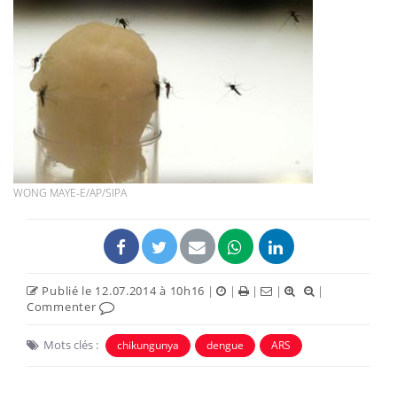
WONG MAYE-E/AP/SIPA
Publié le 12.07.2014 à 10h16
|
|
|
|
|
Commenter
Mots clés :
chikungunya
dengue
ARS