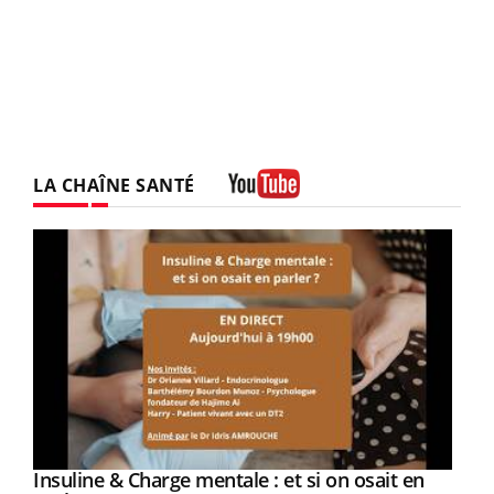
LA CHAÎNE SANTÉ
Youtube
Insuline & Charge mentale : et si on osait en
Eczéma Chronique des Mains : se préparer
Youtube
Youtube