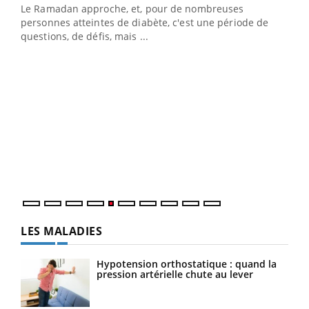
Le Ramadan approche, et, pour de nombreuses
vie !
personnes atteintes de diabète, c'est une période de
…
questions, de défis, mais ...
Un 
You
à l
Un é
mati
numé
LES MALADIES
Hypotension orthostatique : quand la
pression artérielle chute au lever