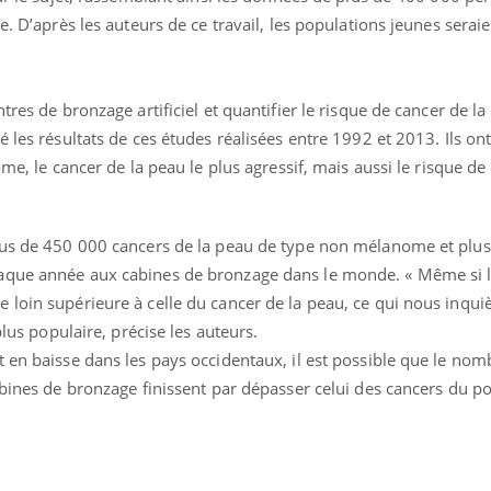
e. D’après les auteurs de ce travail, les populations jeunes serai
uline & Charge mentale : et si on
tube
Youtube
it en parler??
tres de bronzage artificiel et quantifier le risque de cancer de la
026, l'insuline dans le diabète de type 2
 les résultats de ces études réalisées entre 1992 et 2013. Ils ont
e entourée d'idées reçues chez les
ome, le cancer de la peau le plus agressif, mais aussi le risque de
ients comme parfois chez les soignants.
plus de 450 000 cancers de la peau de type non mélanome et plu
aque année aux cabines de bronzage dans le monde. « Même si l
loin supérieure à celle du cancer de la peau, ce qui nous inquiè
plus populaire, précise les auteurs.
 en baisse dans les pays occidentaux, il est possible que le nom
cabines de bronzage finissent par dépasser celui des cancers du