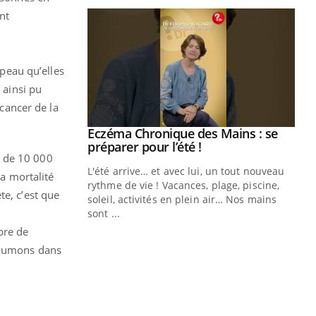
ent
 peau qu’elles
 ainsi pu
 cancer de la
Eczéma Chronique des Mains : se
Youtube
Youtube
préparer pour l’été !
s de 10 000
L'été arrive… et avec lui, un tout nouveau
a mortalité
rythme de vie ! Vacances, plage, piscine,
te, c’est que
soleil, activités en plein air… Nos mains
sont ...
Youtube
Diabète & Ramadan 2026
Un
Youtube
You
bre de
fac
 poumons dans
Le Ramadan approche, et, pour de
pr
nombreuses personnes atteintes de
Un 
diabète, c'est une période de questions, de
mut
défis, mais ...
san