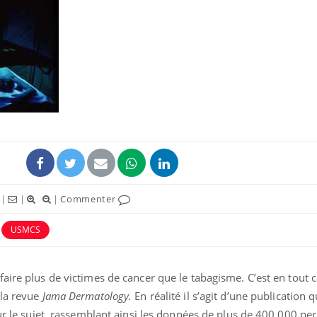
Pourquoi manger moins
de protéines pourrait
finalement être bénéfique
Grossesse et chaleur : ce
que dit la science
|
|
|
Commenter
Le smartphone nuit-il à
l'apprentissage de la
lecture ?
USMCS
aire plus de victimes de cancer que le tabagisme. C’est en tout 
 la revue
Jama Dermatology.
En réalité il s’agit d’une publication q
sur le sujet, rassemblant ainsi les données de plus de 400 000 p