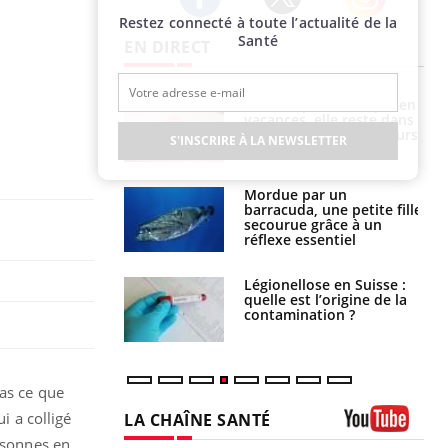
Restez connecté à toute l’actualité de la
Twitter
Facebook
Instagram
Santé
EN DIRECT
Mordue par une tique en
Allergies alimentaires :
vacances, elle reste dans
une nouvelle arme contre
le coma pendant 42 jours
les réactions sévères
S'INSCRIRE À LA NEWSLETTER
Mordue par un
Comment gérer le
barracuda, une petite fille
sommeil des enfants en
secourue grâce à un
vacances ?
réflexe essentiel
Légionellose en Suisse :
Bilan prévention : ce que
quelle est l’origine de la
les kinés pourront
contamination ?
bientôt faire
cas ce que
ui a colligé
LA CHAÎNE SANTÉ
ersonnes en
Youtube