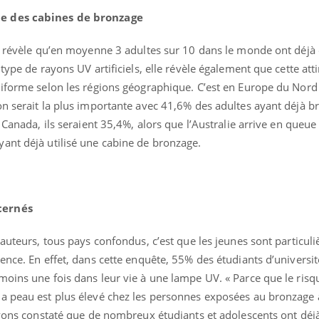
de des cabines de bronzage
de révèle qu’en moyenne 3 adultes sur 10 dans le monde ont déjà
type de rayons UV artificiels, elle révèle également que cette att
niforme selon les régions géographique. C’est en Europe du Nord 
on serait la plus importante avec 41,6% des adultes ayant déjà b
 Canada, ils seraient 35,4%, alors que l’Australie arrive en queu
ant déjà utilisé une cabine de bronzage.
ncernés
 auteurs, tous pays confondus, c’est que les jeunes sont particul
ence. En effet, dans cette enquête, 55% des étudiants d’universi
moins une fois dans leur vie à une lampe UV. « Parce que le risq
a peau est plus élevé chez les personnes exposées au bronzage ar
 ayons constaté que de nombreux étudiants et adolescents ont déj