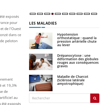
num
 été exposés
irance pour
LES MALADIES
et de l’Ouest
Hypotension
ronzé dans ce
orthostatique : quand la
e de peloton
pression artérielle chute
au lever
Drépanocytose : une
déformation des globules
rouges aux conséquences
graves
Maladie de Charcot
ièrement
(Sclérose latérale
amyotrophique)
té et 19,3%
ue de
tificiel au
à été exposés