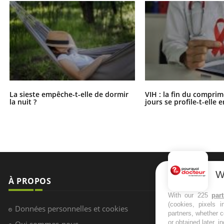
La sieste empêche-t-elle de dormir
VIH : la fin du comprim
la nuit ?
jours se profile-t-elle e
W
À PROPOS
NEWSLETT
With our 225
par
(cookies, pixels 
Recevez toute
Données personnelles et cookies
partners, whether c
infos santé
or obtained later, i
Qui sommes-nous