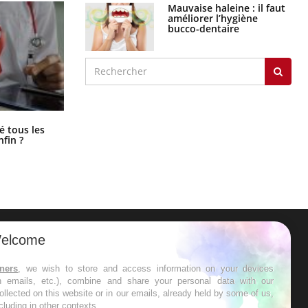
Mauvaise haleine : il faut
améliorer l’hygiène
bucco-dentaire
Pourquoi votre ventre gâche-t-il les
é tous les
premiers jours de vos vacances ?
nfin ?
elcome
ER
tners
, we wish to store and access information on your devices
in emails, etc.), combine and share your personal data with our
s les semaines les meilleures
ollected on this website or in our emails, already held by some of us,
ncluding in other contexts.