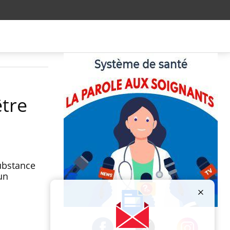
être
ubstance
un
Publicité