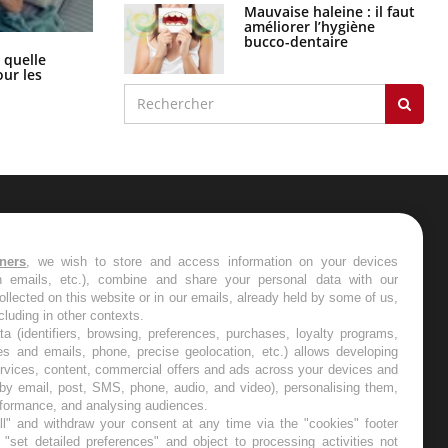
Mauvaise haleine : il faut
améliorer l’hygiène
bucco-dentaire
Syndrome métabolique : quels sont
 quelle
les meilleurs exercices physiques ?
ur les
ER
tners
, we wish to store and access information on your devices
in emails, etc.), combine and share your personal data with our
s les semaines les meilleures
ollected on this website or in our emails, already held by some of us,
ncluding in other contexts.
ta (identifiers, browsing, preferences, purchases, loyalty programs,
es and emails, phone, precise geolocation, etc.) allows developing
ervices, content, commercial offers and ads across your devices and
 by email, post, SMS, phone, audio, and video), personalising them,
RE
rformance, and analysing audiences.
l" and withdraw your consent at any time via the "cookies" footer
"set detailed preferences" and object to processing activities not