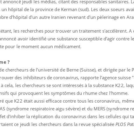
nt annoncé jeudi les médias, citant des responsables sanitaires. L
s un hôpital de la province de Kerman (sud). Les deux soeurs ava
bre d'hôpital d'un autre Iranien revenant d'un pèlerinage en Ara
tant, les recherches pour trouver un traitement s'accélèrent. A c
annoncé avoir identifié une substance susceptible d'agir contre l
xiste pour le moment aucun médicament.
éma Chronique des Mains :
Carence en fer : com
tube
Youtube
Youtube
Youtube
liquer ma maladie
prévenir
gme ?
 chercheurs de l'université de Berne (Suisse), et dirigée par le P
 a des sujets qui sont faciles à aborder...
Fatigue, irritabilité, brou
ouver des inhibiteurs de coronavirus, rapporte l'agence suisse "
tres non ! D'un côté, poser des
même alopécie… Les sym
tions sur la maladie d'un proche c'est
carence en fer sont multi
à cela, les chercheurs se sont intéressés à la substance K22, laqu
rer ...
...
fensifs qui provoquent les symptômes du rhume chez l'homme.
ré que K22 était aussi efficace contre tous les coronavirus, même
S (syndrome respiratoire aigu sévère) et du MERS (syndrome re
et d'inhiber la réplication du coronavirus dans les cellules qui ta
aient ce jeudi les chercheurs dans la revue spécialisée
PLOS Pat