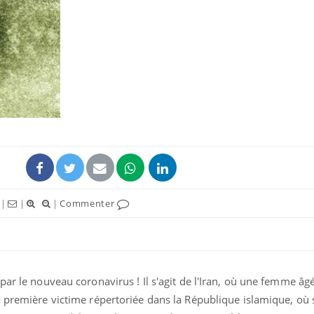
Les troubles du sommeil
Syndrom
modifient votre cerveau !
quels so
exercice
Mon enfant est-il trop
Comment
sensible ou simplement
pendant
très empathique ?
Bébés, jeunes enfants :
Hantavir
|
|
|
Commenter
quelle trousse à
détecté 
pharmacie pour les
en Fran
vacances ?
par le nouveau coronavirus ! Il s'agit de l'Iran, où une femme âg
 première victime répertoriée dans la République islamique, où s