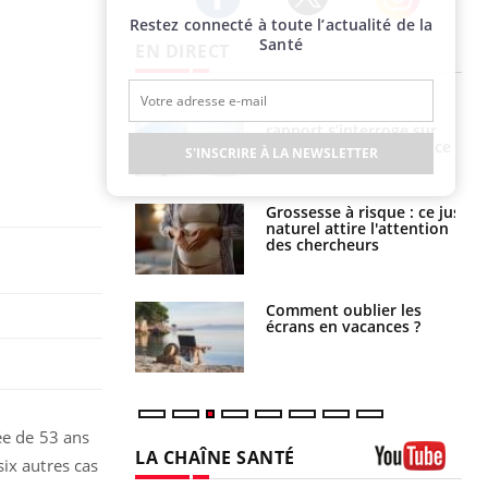
Restez connecté à toute l’actualité de la
Twitter
Facebook
Instagram
Santé
EN DIRECT
e métabolique :
Mortalité infantile : un
nt les meilleurs
rapport s’interroge sur
s physiques ?
son taux élevé en France
S'INSCRIRE À LA NEWSLETTER
 éviter une otite
Grossesse à risque : ce jus
 les vacances ?
naturel attire l'attention
des chercheurs
us : un cas
Comment oublier les
chez un touriste
écrans en vacances ?
ce
ée de 53 ans
LA CHAÎNE SANTÉ
ix autres cas
Youtube