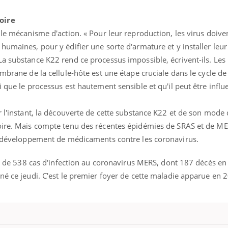
oire
 le mécanisme d'action. « Pour leur reproduction, les virus doive
humaines, pour y édifier une sorte d'armature et y installer leu
a substance K22 rend ce processus impossible, écrivent-ils. Les 
mbrane de la cellule-hôte est une étape cruciale dans le cycle de
i que le processus est hautement sensible et qu'il peut être influ
r l'instant, la découverte de cette substance K22 et de son mode d
oire. Mais compte tenu des récentes épidémies de SRAS et de MER
le développement de médicaments contre les coronavirus.
tat de 538 cas d'infection au coronavirus MERS, dont 187 décès en
né ce jeudi. C'est le premier foyer de cette maladie apparue en 