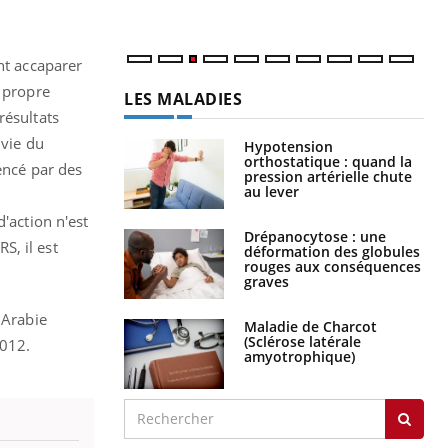
nt accaparer
r propre
LES MALADIES
résultats
 vie du
Hypotension
orthostatique : quand la
encé par des
pression artérielle chute
au lever
'action n'est
Drépanocytose : une
S, il est
déformation des globules
rouges aux conséquences
graves
 Arabie
Maladie de Charcot
(Sclérose latérale
2012.
amyotrophique)