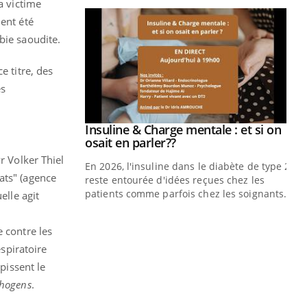
a victime
ient été
bie saoudite.
e titre, des
es
prendre pour
Insuline & Charge mentale : et si on
Youtube
Youtube
osait en parler??
r Volker Thiel
illard mental ou
En 2026, l'insuline dans le diabète de type 2
ats" (agence
ptômes de la
reste entourée d'idées reçues chez les
ples ce qui la rend
patients comme parfois chez les soignants.
elle agit
Ec
You
 contre les
pré
spiratoire
L'é
pissent le
ryt
sol
hogens
.
sont