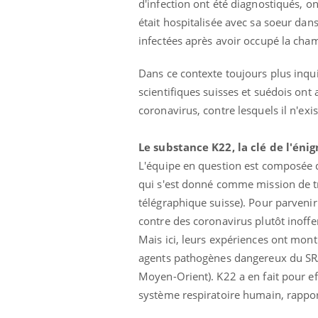
d'infection ont été diagnostiqués, o
était hospitalisée avec sa soeur dan
infectées après avoir occupé la cham
Dans ce contexte toujours plus inquié
scientifiques suisses et suédois ont 
coronavirus, contre lesquels il n'e
Ecz
You
exp
Le substance K22, la clé de l'éni
L'équipe en question est composée de
Il y
qui s'est donné comme mission de tr
d'au
ques
télégraphique suisse). Pour parvenir 
mont
contre des coronavirus plutôt inof
Mais ici, leurs expériences ont mont
agents pathogènes dangereux du SRA
Moyen-Orient). K22 a en fait pour eff
système respiratoire humain, rapport