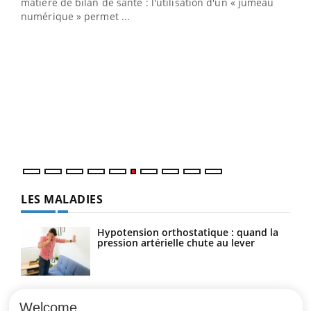
matière de bilan de santé : l'utilisation d'un « jumeau
numérique » permet ...
COU
You
Coup
vous
épis
LES MALADIES
Hypotension orthostatique : quand la
pression artérielle chute au lever
Drépanocytose : une déformation des
globules rouges aux conséquences
Welcome