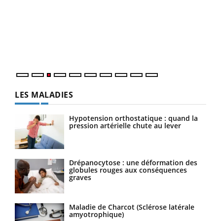
Ecz
You
pour
L'ét
Vaca
Nos 
LES MALADIES
Hypotension orthostatique : quand la
pression artérielle chute au lever
Drépanocytose : une déformation des
globules rouges aux conséquences
graves
Maladie de Charcot (Sclérose latérale
amyotrophique)