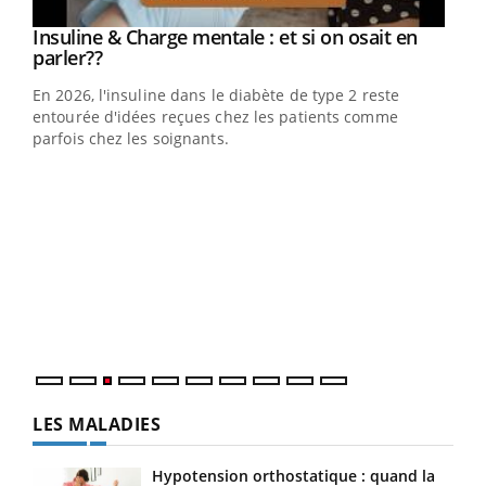
Youtube
Insuline & Charge mentale : et si on osait en
Youtube
Youtube
parler??
En 2026, l'insuline dans le diabète de type 2 reste
entourée d'idées reçues chez les patients comme
parfois chez les soignants.
Ecz
You
pour
L'ét
Vaca
Nos 
LES MALADIES
Hypotension orthostatique : quand la