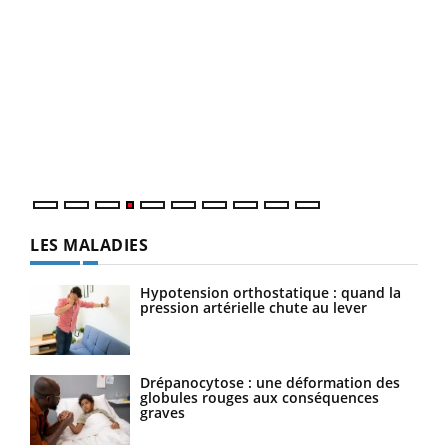
Dia
You
Le 
pers
ques
LES MALADIES
Hypotension orthostatique : quand la
pression artérielle chute au lever
Drépanocytose : une déformation des
globules rouges aux conséquences
graves