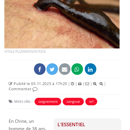
VITALII PUZANKOV/ISTOCK
Publié le 05.11.2025 à 17h25
|
|
|
|
|
Commenter
Mots clés :
saignement
sangsue
orl
En Chine, un
L'ESSENTIEL
homme de 38 ans,