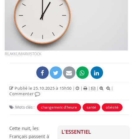
RILAKKUMAXX/ISTOCK
Publié le 25.10.2025 à 15h50
|
|
|
|
|
Commenter
Mots clés :
changement d'heure
santé
obésité
Cette nuit, les
L'ESSENTIEL
Français passent à