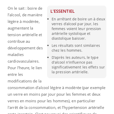
On le sait : boire de
L'ESSENTIEL
l’alcool, de manière
En arrêtant de boire un à deux
légère à modérée,
verres d’alcool par jour, les
augmentent la
femmes voient leur pression
artérielle systolique et
tension artérielle et
diastolique baisser.
contribue au
Les résultats sont similaires
développement des
chez les hommes.
maladies
D’après les auteurs, le type
cardiovasculaires.
d'alcool n'influence pas
significativement les effets sur
Pour l’heure, le lien
la pression artérielle.
entre les
modifications de la
consommation d'alcool légère à modérée (par exemple
un verre en moins par jour pour les femmes et deux
verres en moins pour les hommes), en particulier
l'arrêt de la consommation, et l’hypertension artérielle
reste incertain. C’est pourquoi des scientifiques de