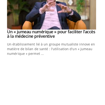
Un « jumeau numérique » pour faciliter l’accès
Youtube
Youtube
à la médecine préventive
Un établissement lié à un groupe mutualiste innove en
e
matière de bilan de santé : l'utilisation d'un « jumeau
numérique » permet ...
COU
You
Coup
vous
épis