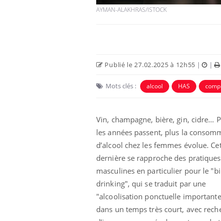
AYMAN-ALAKHRAS/ISTOCK
Publié le 27.02.2025 à 12h55
|
|
Mots clés :
alcool
HAS
compl
Vin, champagne, bière, gin, cidre… P
les années passent, plus la consom
d’alcool chez les femmes évolue. Ce
dernière se rapproche des pratiques
masculines en particulier pour le "b
drinking", qui se traduit par une
"alcoolisation ponctuelle importante
dans un temps très court, avec rech