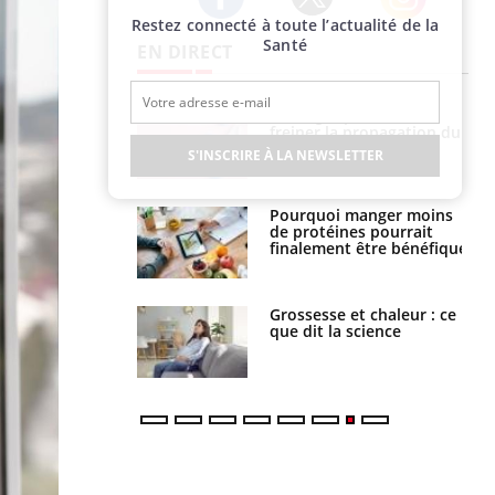
Restez connecté à toute l’actualité de la
Twitter
Facebook
Instagram
Santé
EN DIRECT
 fin du comprimé
Le Viagra pourrait-il
 jours se profile-t-
freiner la propagation du
n ?
cancer ?
S'INSCRIRE À LA NEWSLETTER
i votre ventre
Pourquoi manger moins
il les premiers
de protéines pourrait
 vos vacances ?
finalement être bénéfique
haleurs :
Grossesse et chaleur : ce
i le risque de
que dit la science
rimpe-t-il ?