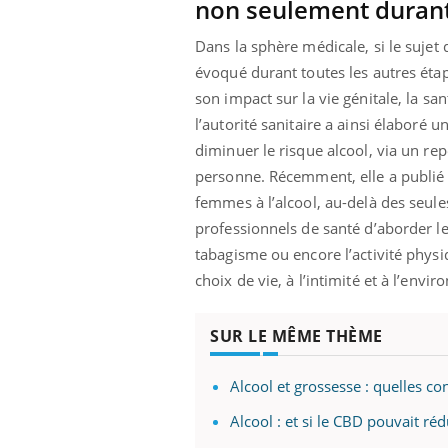
non seulement durant
ez les soignants.
soleil, activités en plein air… Nos mains
défi
sont ...
Dans la sphère médicale, si le sujet d
évoqué durant toutes les autres étap
son impact sur la vie génitale, la sa
l’autorité sanitaire a ainsi élaboré 
diminuer le risque alcool, via un r
personne. Récemment, elle a publié d
femmes à l’alcool, au-delà des seule
professionnels de santé d’aborder le
tabagisme ou encore l’activité physiq
choix de vie, à l’intimité et à l’en
SUR LE MÊME THÈME
Alcool et grossesse : quelles 
Alcool : et si le CBD pouvait réd