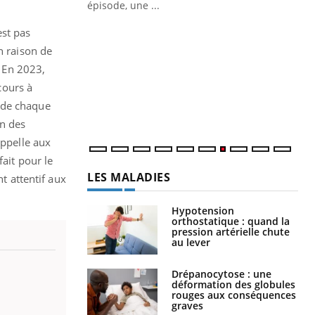
ière de bilan de
épisode, une ...
« jumeau
Qu
You
est pas
êtr
n raison de
. En 2023,
"Le
qua
cours à
Doc
 de chaque
dir
on des
appelle aux
ait pour le
LES MALADIES
t attentif aux
Hypotension
orthostatique : quand la
pression artérielle chute
au lever
Drépanocytose : une
déformation des globules
rouges aux conséquences
graves