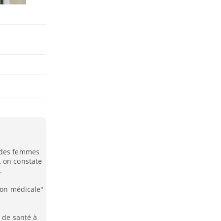
l des femmes
, on constate
.
tion médicale"
s de santé à