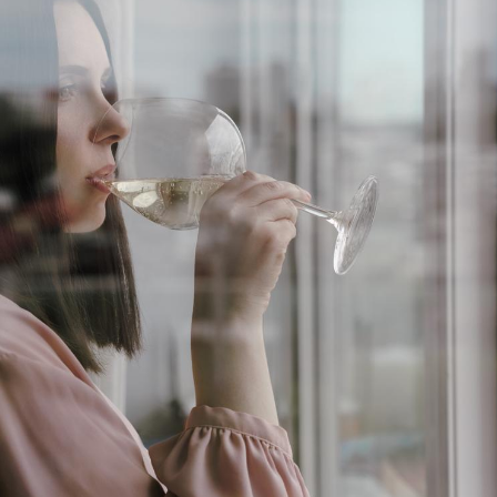
Les médicaments GLP-1
VIH : la
protègent-ils aussi les os
tous les
?
elle enfi
Cytomégalovirus : ce qui
Pourquo
change dans la prise en
gâche-t-
charge des femmes
jours de
enceintes
La sieste empêche-t-elle
Fortes c
de dormir la nuit ?
pourquo
noyade g