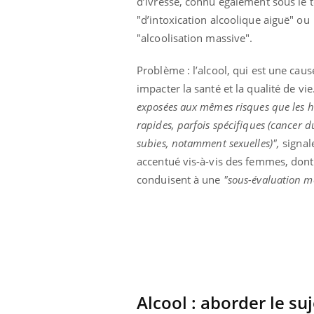
d’ivresse, connu également sous le 
"d’intoxication alcoolique aiguë" ou
"alcoolisation massive".
Problème : l’alcool, qui est une ca
impacter la santé et la qualité de vie
exposées aux mêmes risques que les 
rapides, parfois spécifiques (cancer 
subies, notamment sexuelles)",
signal
accentué vis-à-vis des femmes, dont 
conduisent à une
"sous-évaluation m
ale : et si on
Eczéma Chronique des Mains : se
Dia
Youtube
You
ube
Youtube
préparer pour l’été !
Le 
 diabète de type 2
L'été arrive… et avec lui, un tout nouveau
nom
Alcool : aborder le su
ues chez les
rythme de vie ! Vacances, plage, piscine,
diab