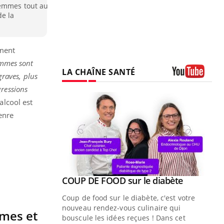
femmes tout au
de la
ement
emmes sont
LA CHAÎNE SANTÉ
raves, plus
Youtube
gressions
’alcool est
enre
Youtube
ue » pour
COUP DE FOOD sur le diabète
Youtube
médecine
Coup de food sur le diabète, c'est votre
nouveau rendez-vous culinaire qui
mmes et
n groupe
bouscule les idées reçues ! Dans cet