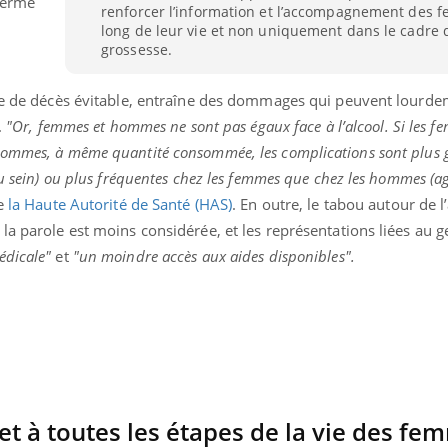
terme
renforcer l’information et l’accompagnement des 
long de leur vie et non uniquement dans le cadre 
grossesse.
use de décès évitable, entraîne des dommages qui peuvent lourd
.
"Or, femmes et hommes ne sont pas égaux face à l’alcool. Si les f
hommes, à même quantité consommée, les complications sont plus g
du sein) ou plus fréquentes chez les femmes que chez les hommes (a
e
la Haute Autorité de Santé (HAS)
. En outre, le tabou autour de l
la parole est moins considérée, et les représentations liées au g
édicale"
et
"un moindre accès aux aides disponibles".
Youtube
bète & Ramadan 2026
Un « jumeau numériq
tube
Youtube
faciliter l’accès à la 
Ramadan approche, et, pour de
Youtube
préventive
breuses personnes atteintes de
jet à toutes les étapes de la vie des fe
Un établissement lié à u
ète, c'est une période de questions, de