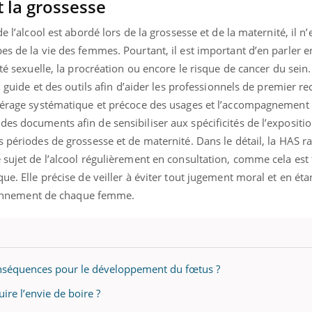
 la grossesse
mutualiste innove en mat
s, mais ...
santé : l'utilisation d'un 
e l’alcool est abordé lors de la grossesse et de la maternité, il n’
numérique » permet ...
es de la vie des femmes. Pourtant, il est important d’en parler e
nté sexuelle, la procréation ou encore le risque de cancer du sein
un guide et des outils afin d’aider les professionnels de premier re
epérage systématique et précoce des usages et l’accompagnement
es documents afin de sensibiliser aux spécificités de l’expositi
s périodes de grossesse et de maternité. Dans le détail, la HAS r
 sujet de l’alcool régulièrement en consultation, comme cela est f
ue. Elle précise de veiller à éviter tout jugement moral et en étan
vironnement de chaque femme.
conséquences pour le développement du fœtus ?
uire l’envie de boire ?