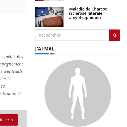
Maladie de Charcot
(Sclérose latérale
amyotrophique)
J'AI MAL
res médicales
compagnement
s d’entraide
ier les
nce,
situation et
'inscrire