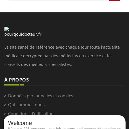
Le site santé de référence avec chaque jour toute l'actualité
médicale decryptée par des médecins en exercice et les
conseils des meilleurs spécialistes.
À PROPOS
Données personnelles et cookies
Qui sommes-nous
Conditions d'utilisation
Plan du site
Welcome
With our 225
partners
, we wish to store and access information on