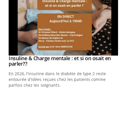
Youtube
Insuline & Charge mentale : et si on osait en
Youtube
Youtube
parler??
En 2026, l'insuline dans le diabète de type 2 reste
entourée d'idées reçues chez les patients comme
parfois chez les soignants.
Ecz
You
pour
L'ét
Vaca